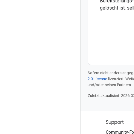
Bereitstellungs-
gelöscht ist, se
Sofern nicht anders angege
2.0 License
lizenziert. Wei
und/oder seinen Partnern.
Zuletzt aktualisiert: 2026-0
Produkte und Preise
Support
Alle Produkte ansehen
Community-Fo