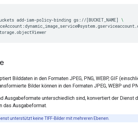
uckets
add-iam-policy-binding
gs://
[
BUCKET_NAME
]
\
iceAccount:dynamic_image_service@system.gserviceaccount.
te
tiert Bilddaten in den Formaten JPEG, PNG, WEBP, GIF (einschlie
ransformierte Bilder können in den Formaten JPEG, WEBP und 
nd Ausgabeformate unterschiedlich sind, konvertiert der Dienst 
in das Ausgabeformat.
ienst unterstützt keine TIFF-Bilder mit mehreren Ebenen.