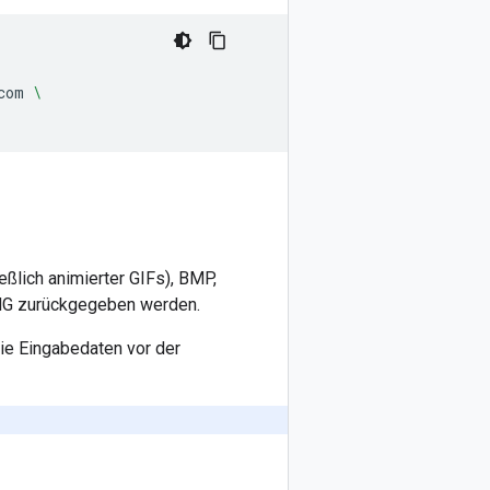
com
\
ßlich animierter GIFs), BMP,
PNG zurückgegeben werden.
die Eingabedaten vor der