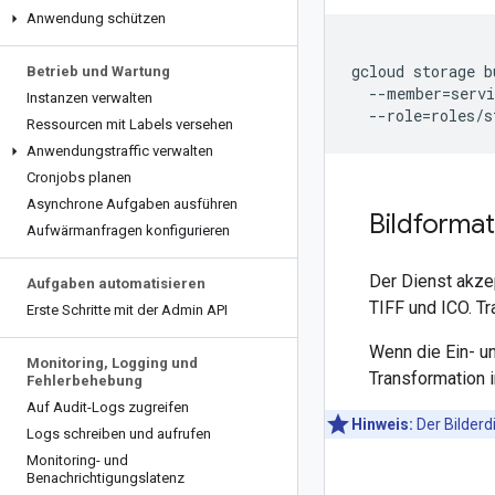
Anwendung schützen
gcloud
storage
b
Betrieb und Wartung
--member
=
serv
Instanzen verwalten
--role
=
Ressourcen mit Labels versehen
Anwendungstraffic verwalten
Cronjobs planen
Asynchrone Aufgaben ausführen
Bildforma
Aufwärmanfragen konfigurieren
Der Dienst akzep
Aufgaben automatisieren
TIFF und ICO. T
Erste Schritte mit der Admin API
Wenn die Ein- u
Monitoring
,
Logging und
Transformation 
Fehlerbehebung
Auf Audit-Logs zugreifen
Hinweis:
Der Bilderd
Logs schreiben und aufrufen
Monitoring- und
Benachrichtigungslatenz