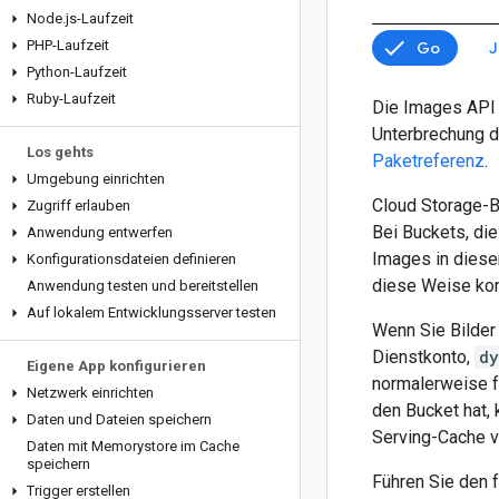
Node
.
js-Laufzeit
PHP-Laufzeit
Go
J
Python-Laufzeit
Ruby-Laufzeit
Die Images API b
Unterbrechung d
Los gehts
Paketreferenz
.
Umgebung einrichten
Cloud Storage-
Zugriff erlauben
Bei Buckets, die
Anwendung entwerfen
Images in diese
Konfigurationsdateien definieren
diese Weise konf
Anwendung testen und bereitstellen
Auf lokalem Entwicklungsserver testen
Wenn Sie Bilder
Dienstkonto,
dy
Eigene App konfigurieren
normalerweise f
Netzwerk einrichten
den Bucket hat,
Daten und Dateien speichern
Serving-Cache v
Daten mit Memorystore im Cache
speichern
Führen Sie den
Trigger erstellen