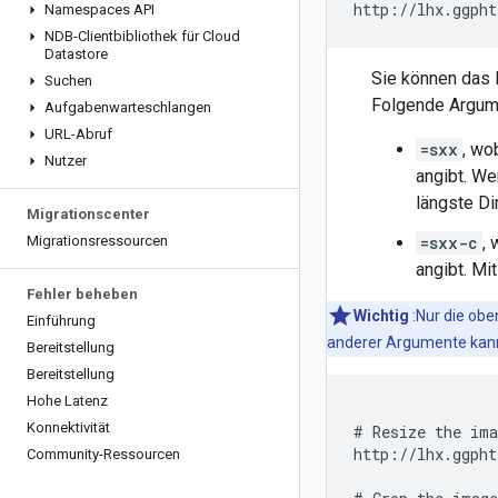
Namespaces API
NDB-Clientbibliothek für Cloud
Datastore
Sie können das 
Suchen
Folgende Argume
Aufgabenwarteschlangen
URL-Abruf
=sxx
, wo
Nutzer
angibt. W
längste Di
Migrationscenter
Migrationsressourcen
=sxx-c
,
angibt. Mi
Fehler beheben
Wichtig
:Nur die ob
Einführung
anderer Argumente kann
Bereitstellung
Bereitstellung
Hohe Latenz
Konnektivität
# Resize the ima
http://lhx.ggpht
Community-Ressourcen