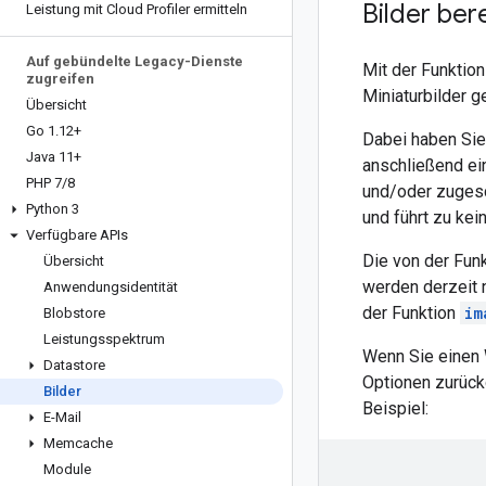
Bilder ber
Leistung mit Cloud Profiler ermitteln
Auf gebündelte Legacy-Dienste
Mit der Funktio
zugreifen
Miniaturbilder g
Übersicht
Go 1
.
12+
Dabei haben Sie 
Java 11+
anschließend ein
PHP 7
/
8
und/oder zugesc
Python 3
und führt zu kei
Verfügbare APIs
Die von der Fun
Übersicht
werden derzeit 
Anwendungsidentität
der Funktion
im
Blobstore
Leistungsspektrum
Wenn Sie einen 
Datastore
Optionen zurüc
Bilder
Beispiel:
E-Mail
Memcache
Module