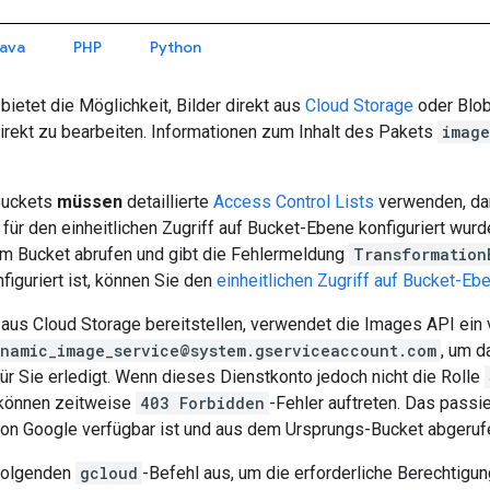
ava
PHP
Python
ietet die Möglichkeit, Bilder direkt aus
Cloud Storage
oder Blob
irekt zu bearbeiten. Informationen zum Inhalt des Pakets
image
Buckets
müssen
detaillierte
Access Control Lists
verwenden, dam
 für den einheitlichen Zugriff auf Bucket-Ebene konfiguriert wur
m Bucket abrufen und gibt die Fehlermeldung
Transformation
iguriert ist, können Sie den
einheitlichen Zugriff auf Bucket-Eb
 aus Cloud Storage bereitstellen, verwendet die Images API ein
namic_image_service@system.gserviceaccount.com
, um d
ür Sie erledigt. Wenn dieses Dienstkonto jedoch nicht die Rolle
 können zeitweise
403 Forbidden
-Fehler auftreten. Das passie
on Google verfügbar ist und aus dem Ursprungs-Bucket abgeru
 folgenden
gcloud
-Befehl aus, um die erforderliche Berechtigung