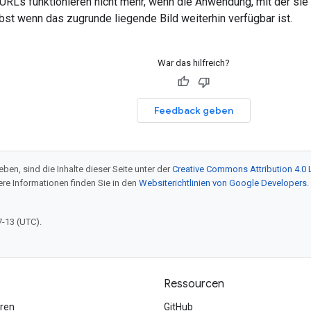
URLs funktionieren nicht mehr, wenn die Anwendung, mit der sie e
lbst wenn das zugrunde liegende Bild weiterhin verfügbar ist.
War das hilfreich?
Feedback geben
ben, sind die Inhalte dieser Seite unter der
Creative Commons Attribution 4.0 
tere Informationen finden Sie in den
Websiterichtlinien von Google Developers
.
7-13 (UTC).
Ressourcen
ren
GitHub