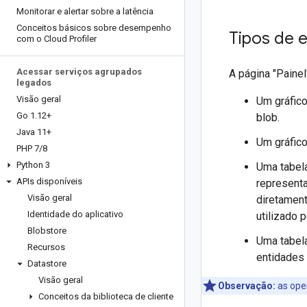
Monitorar e alertar sobre a latência
Conceitos básicos sobre desempenho
Tipos de e
com o Cloud Profiler
Acessar serviços agrupados
A página "Painel
legados
Visão geral
Um gráfico
Go 1
.
12+
blob.
Java 11+
Um gráfico
PHP 7
/
8
Python 3
Uma tabela
APIs disponíveis
represent
Visão geral
diretament
Identidade do aplicativo
utilizado 
Blobstore
Uma tabela
Recursos
entidades 
Datastore
Visão geral
Observação:
as oper
Conceitos da biblioteca de cliente