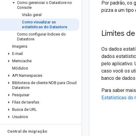
Por padrão, os g
Como gerenciar o Datastore no
Console
pizza a um tipo
Visão geral
Como visualizar as
estatísticas do Datastore
Limites d
Como configurar índices do
Datastore
Imagens
Os dados estatí
E-mail
dados estatísti
Memcache
pelo aplicativo
Módulos
caso você os ut
API Namespaces
banco de dados 
Biblioteca de cliente NDB para Cloud
Datastore
Para saber mais
Pesquisar
Estatísticas do
Filas de tarefas
Busca de URL
Usuários
Central de migração