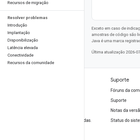
Recursos de migração
Resolver problemas
Introdução
Exceto em caso de indicaç
Implantação
amostras de código são l
Disponibilização
Java é uma marca registrad
Latência elevada
Última atualização 2026-0
Conectividade
Recursos da comunidade
Produtos e preços
Suporte
Veja todos os produtos
Fóruns da com
Preços do Google Cloud
Suporte
Google Cloud Marketplace
Notas da vers
Entre em contato com a equipe de vendas.
Status do sis