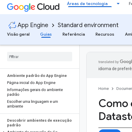
Áreas de tecnologia
F
App Engine
Standard environment
Visão geral
Guias
Referência
Recursos
Amb
idioma de preferê
Ambiente padrão do App Engine
Página inicial do App Engine
Home
Documen
Informações gerais do ambiente
padrão
Como e
Escolher uma linguagem e um
ambiente
Datast
Descobrir ambientes de execução
padrão