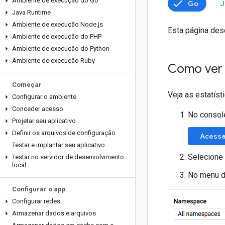
Ambiente de execução do Go
Go
J
Java Runtime
Ambiente de execução Node
.
js
Esta página des
Ambiente de execução do PHP
Ambiente de execução do Python
Ambiente de execução Ruby
Como ver a
Começar
Veja as estatíst
Configurar o ambiente
Conceder acesso
No consol
Projetar seu aplicativo
Definir os arquivos de configuração
Acessa
Testar e implantar seu aplicativo
Selecione 
Testar no servidor de desenvolvimento
local
No menu d
Configurar o app
Configurar redes
Armazenar dados e arquivos