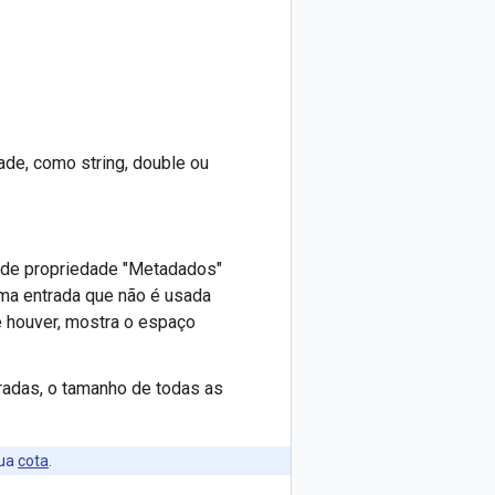
ade, como string, double ou
o de propriedade "Metadados"
ma entrada que não é usada
e houver, mostra o espaço
radas, o tamanho de todas as
sua
cota
.