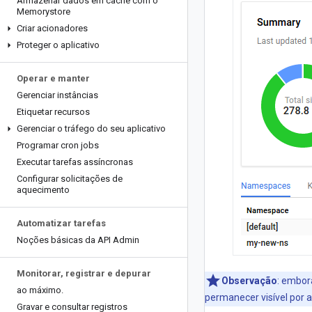
Armazenar dados em cache com o
Memorystore
Criar acionadores
Proteger o aplicativo
Operar e manter
Gerenciar instâncias
Etiquetar recursos
Gerenciar o tráfego do seu aplicativo
Programar cron jobs
Executar tarefas assíncronas
Configurar solicitações de
aquecimento
Automatizar tarefas
Noções básicas da API Admin
Monitorar
,
registrar e depurar
Observação
:
embora
ao máximo
.
permanecer visível por
Gravar e consultar registros