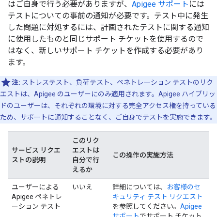
はご自身で行う必要がありますが、
Apigee サポート
には
テストについての事前の通知が必要です。テスト中に発生
した問題に対処するには、計画されたテストに関する通知
に使用したものと同じサポート チケットを使用するので
はなく、新しいサポート チケットを作成する必要があり
ます。
注:
ストレステスト、負荷テスト、ペネトレーション テストのリク
エストは、Apigee のユーザーにのみ適用されます。Apigee ハイブリッ
ドのユーザーは、それぞれの環境に対する完全アクセス権を持っている
ため、サポートに通知することなく、ご自身でテストを実施できます。
このリク
サービス リクエ
エストは
この操作の実施方法
ストの説明
自分で行
えるか
ユーザーによる
いいえ
詳細については、
お客様のセ
Apigee ペネトレ
キュリティ テスト リクエスト
ーション テスト
を参照してください。
Apigee
サポート
でサポート チケット