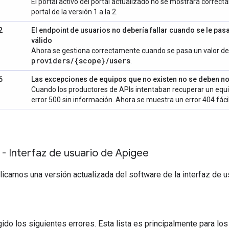
El portal activo del portal actualizado no se mostrará corre
portal de la versión 1 a la 2.
2
El endpoint de usuarios no debería fallar cuando se le pa
válido
Ahora se gestiona correctamente cuando se pasa un valor de 
providers
/
{scope}
/
users
.
6
Las excepciones de equipos que no existen no se deben no
Cuando los productores de APIs intentaban recuperar un equip
error 500 sin información. Ahora se muestra un error 404 fácil
 - Interfaz de usuario de Apigee
blicamos una versión actualizada del software de la interfaz de u
ido los siguientes errores. Esta lista es principalmente para lo