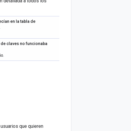
n detallada a todos los
ían en la tabla de
.
 de claves
no funcionaba
io.
s usuarios que quieren