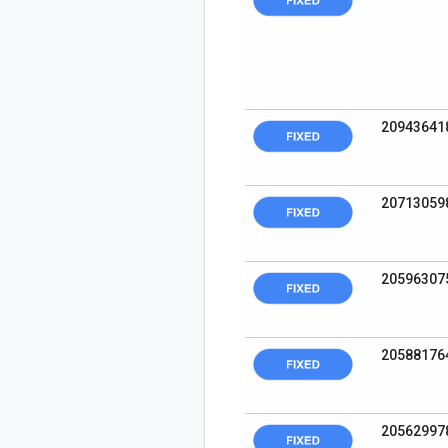
20943641
20713059
20596307
20588176
20562997