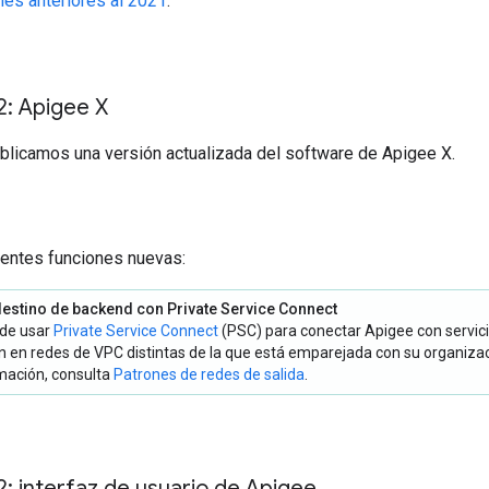
nes anteriores al 2021
.
2: Apigee X
ublicamos una versión actualizada del software de Apigee X.
uientes funciones nuevas:
destino de backend con Private Service Connect
de usar
Private Service Connect
(PSC) para conectar Apigee con servic
n en redes de VPC distintas de la que está emparejada con su organiza
mación, consulta
Patrones de redes de salida
.
2: interfaz de usuario de Apigee