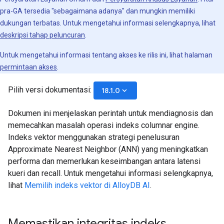
pra-GA tersedia "sebagaimana adanya" dan mungkin memiliki
dukungan terbatas. Untuk mengetahui informasi selengkapnya, lihat
deskripsi tahap peluncuran
.
Untuk mengetahui informasi tentang akses ke rilis ini, lihat halaman
permintaan akses
.
Pilih versi dokumentasi:
keyboard_arrow_down
18.1.0
Dokumen ini menjelaskan perintah untuk mendiagnosis dan
memecahkan masalah operasi indeks columnar engine.
Indeks vektor menggunakan strategi penelusuran
Approximate Nearest Neighbor (ANN) yang meningkatkan
performa dan memerlukan keseimbangan antara latensi
kueri dan recall. Untuk mengetahui informasi selengkapnya,
lihat
Memilih indeks vektor di AlloyDB AI
.
Memastikan integritas indeks