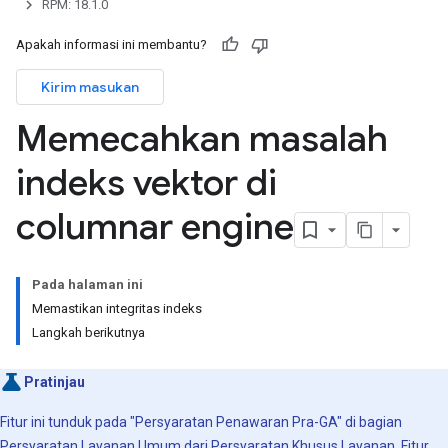
RPM: 18.1.0
Apakah informasi ini membantu?
Kirim masukan
Memecahkan masalah
indeks vektor di
columnar engine
Pada halaman ini
Memastikan integritas indeks
Langkah berikutnya
Pratinjau
Fitur ini tunduk pada "Persyaratan Penawaran Pra-GA" di bagian
Persyaratan Layanan Umum dari
Persyaratan Khusus Layanan
. Fitur