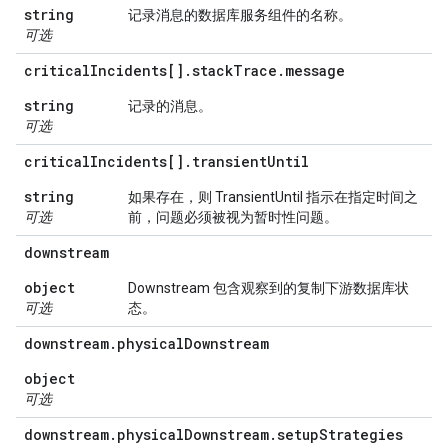
string
记录消息的数据库服务组件的名称。
可选
critical
Incidents[]
.
stack
Trace
.
message
string
记录的消息。
可选
critical
Incidents[]
.
transient
Until
string
如果存在，则 TransientUntil 指示在指定时间之
可选
前，问题必须被视为暂时性问题。
downstream
object
Downstream 包含观察到的复制下游数据库状
可选
态。
downstream
.
physical
Downstream
object
可选
downstream
.
physical
Downstream
.
setup
Strategies