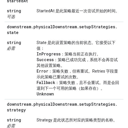
started
At
string
StartedAt 是此策略最近一次尝试开始的时间。
可选
downstream
.
physical
Downstream
.
setup
Strategies
.
state
string
State 是此设置策略的当前状态。它接受以下
必需
值：
In
Progress
：策略当前正在执行。
Success
：策略已成功完成，系统不会再尝试
其他设置策略。
Error
：策略失败，但将重试。Retries 字段显
示此策略已重试的次数。
Fallback
：策略失败，且不会重试。而是会回
退到下一个可用的策略（如果存在）。
Unknown
downstream
.
physical
Downstream
.
setup
Strategies
.
strategy
string
Strategy 是此状态所对应的策略类型的名称。
必需