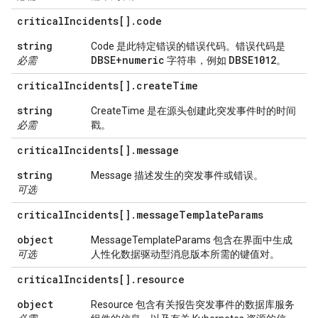
critical
Incidents[]
.
code
string
Code 是此特定错误的错误代码。错误代码是
DBSE+numeric
DBSE1012
必需
字符串，例如
。
critical
Incidents[]
.
create
Time
string
CreateTime 是在源头创建此突发事件时的时间
必需
戳。
critical
Incidents[]
.
message
string
Message 描述发生的突发事件或错误。
可选
critical
Incidents[]
.
message
Template
Params
object
MessageTemplateParams 包含在界面中生成
可选
人性化数据驱动型消息版本所需的键值对。
critical
Incidents[]
.
resource
object
Resource 包含有关报告突发事件的数据库服务