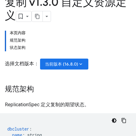
复制 v1
.
3
.
0 自定义资源定
义
本页内容
规范架构
状态架构
选择文档版本：
keyboard_arrow_down
当前版本 (16.8.0)
规范架构
ReplicationSpec 定义复制的期望状态。
dbcluster
:
name
:
string