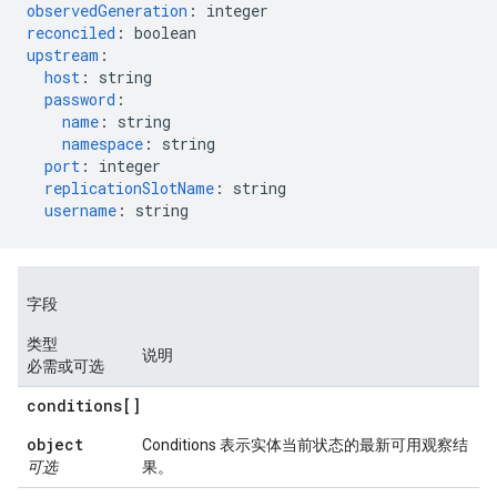
observedGeneration
:
integer
reconciled
:
boolean
upstream
:
host
:
string
password
:
name
:
string
namespace
:
string
port
:
integer
replicationSlotName
:
string
username
:
string
字段
类型
说明
必需或可选
conditions[]
object
Conditions 表示实体当前状态的最新可用观察结
可选
果。