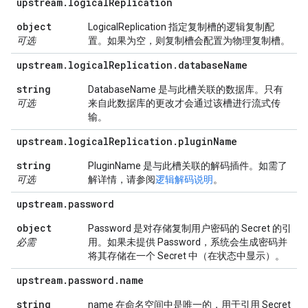
upstream
.
logical
Replication
object
LogicalReplication 指定复制槽的逻辑复制配
可选
置。如果为空，则复制槽会配置为物理复制槽。
upstream
.
logical
Replication
.
database
Name
string
DatabaseName 是与此槽关联的数据库。只有
可选
来自此数据库的更改才会通过该槽进行流式传
输。
upstream
.
logical
Replication
.
plugin
Name
string
PluginName 是与此槽关联的解码插件。如需了
可选
解详情，请参阅
逻辑解码说明
。
upstream
.
password
object
Password 是对存储复制用户密码的 Secret 的引
必需
用。如果未提供 Password，系统会生成密码并
将其存储在一个 Secret 中（在状态中显示）。
upstream
.
password
.
name
string
name 在命名空间中是唯一的，用于引用 Secret