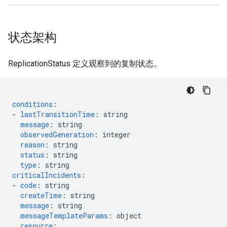
状态架构
ReplicationStatus 定义观察到的复制状态。
conditions
:
-
lastTransitionTime
:
string
message
:
string
observedGeneration
:
integer
reason
:
string
status
:
string
type
:
string
criticalIncidents
:
-
code
:
string
createTime
:
string
message
:
string
messageTemplateParams
:
object
resource
: