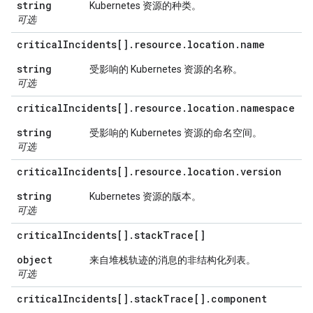
string
Kubernetes 资源的种类。
可选
critical
Incidents[]
.
resource
.
location
.
name
string
受影响的 Kubernetes 资源的名称。
可选
critical
Incidents[]
.
resource
.
location
.
namespace
string
受影响的 Kubernetes 资源的命名空间。
可选
critical
Incidents[]
.
resource
.
location
.
version
string
Kubernetes 资源的版本。
可选
critical
Incidents[]
.
stack
Trace[]
object
来自堆栈轨迹的消息的非结构化列表。
可选
critical
Incidents[]
.
stack
Trace[]
.
component