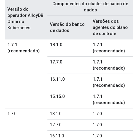
Componentes do cluster de banco de
Versão do
dados
operador AlloyDB
Versões dos
Omni no
Versão do banco
agentes do plano
Kubernetes
de dados
de controle
1.7.1
18.1.0
1.7.1
(recomendado)
(recomendado)
17.7.0
1.7.1
(recomendado)
16.11.0
1.7.1
(recomendado)
15.15.0
1.7.1
(recomendado)
1.7.0
18.1.0
1.7.0
17.7.0
1.7.0
16.11.0
1.7.0