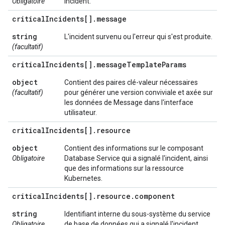
Obligatoire
incident.
critical
Incidents[]
.
message
string
L'incident survenu ou l'erreur qui s'est produite.
(facultatif)
critical
Incidents[]
.
message
Template
Params
object
Contient des paires clé-valeur nécessaires
(facultatif)
pour générer une version conviviale et axée sur
les données de Message dans l'interface
utilisateur.
critical
Incidents[]
.
resource
object
Contient des informations sur le composant
Obligatoire
Database Service qui a signalé l'incident, ainsi
que des informations sur la ressource
Kubernetes.
critical
Incidents[]
.
resource
.
component
string
Identifiant interne du sous-système du service
Obligatoire
de base de données qui a signalé l'incident.