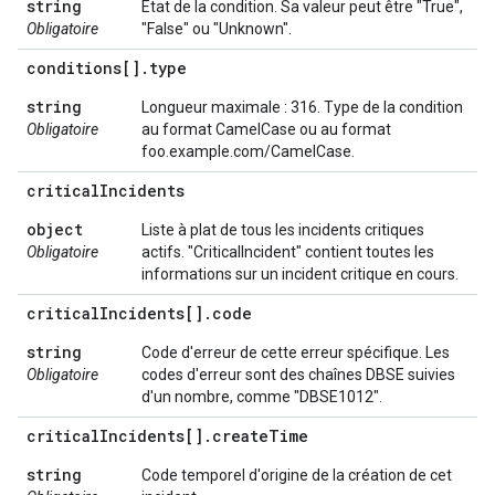
string
État de la condition. Sa valeur peut être "True",
Obligatoire
"False" ou "Unknown".
conditions[]
.
type
string
Longueur maximale : 316. Type de la condition
Obligatoire
au format CamelCase ou au format
foo.example.com/CamelCase.
critical
Incidents
object
Liste à plat de tous les incidents critiques
Obligatoire
actifs. "CriticalIncident" contient toutes les
informations sur un incident critique en cours.
critical
Incidents[]
.
code
string
Code d'erreur de cette erreur spécifique. Les
Obligatoire
codes d'erreur sont des chaînes DBSE suivies
d'un nombre, comme "DBSE1012".
critical
Incidents[]
.
create
Time
string
Code temporel d'origine de la création de cet