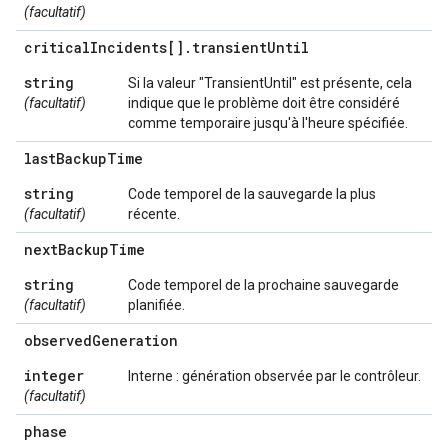
(facultatif)
critical
Incidents[]
.
transient
Until
string
Si la valeur "TransientUntil" est présente, cela
(facultatif)
indique que le problème doit être considéré
comme temporaire jusqu'à l'heure spécifiée.
last
Backup
Time
string
Code temporel de la sauvegarde la plus
(facultatif)
récente.
next
Backup
Time
string
Code temporel de la prochaine sauvegarde
(facultatif)
planifiée.
observed
Generation
integer
Interne : génération observée par le contrôleur.
(facultatif)
phase