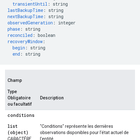
transientUntil
:
string
lastBackupTime
:
string
nextBackupTime
:
string
observedGeneration
:
integer
phase
:
string
reconciled
:
boolean
recoveryWindow
:
begin
:
string
end
:
string
Champ
Type
Obligatoire
Description
ou facultatif
conditions
list
"Conditions" représente les dernières
(object)
observations disponibles pour l'état actuel de
CARACTÈRE
l'entité.