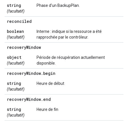
string
Phase d'un BackupPlan.
(facultatif)
reconciled
boolean
Interne : indique si la ressource a été
(facultatif)
rapprochée par le contrôleur.
recovery
Window
object
Période de récupération actuellement
(facultatif)
disponible.
recovery
Window
.
begin
string
Heure de début
(facultatif)
recovery
Window
.
end
string
Heure de fin
(facultatif)