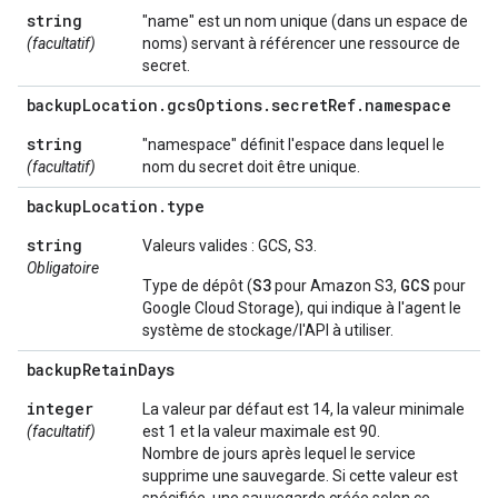
string
"name" est un nom unique (dans un espace de
(facultatif)
noms) servant à référencer une ressource de
secret.
backup
Location
.
gcs
Options
.
secret
Ref
.
namespace
string
"namespace" définit l'espace dans lequel le
(facultatif)
nom du secret doit être unique.
backup
Location
.
type
string
Valeurs valides : GCS, S3.
Obligatoire
S3
GCS
Type de dépôt (
pour Amazon S3,
pour
Google Cloud Storage), qui indique à l'agent le
système de stockage/l'API à utiliser.
backup
Retain
Days
integer
La valeur par défaut est 14, la valeur minimale
(facultatif)
est 1 et la valeur maximale est 90.
Nombre de jours après lequel le service
supprime une sauvegarde. Si cette valeur est