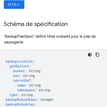
keyboard_arrow_down
17.7.0
Schéma de spécification
"BackupPlanSpec" définit l'état souhaité pour le plan de
sauvegarde.
backupLocation
:
gcsOptions
:
bucket
:
string
key
:
string
secretRef
:
name
:
string
namespace
:
string
type
:
string
backupRetainDays
:
integer
backupSchedules
: