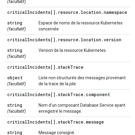
(facultatif)
critical
Incidents[]
.
resource
.
location
.
namespace
string
Espace de noms de la ressource Kubernetes
(facultatif)
concernée.
critical
Incidents[]
.
resource
.
location
.
version
string
Version de la ressource Kubernetes.
(facultatif)
critical
Incidents[]
.
stack
Trace
object
Liste non structurée des messages provenant
(facultatif)
de la trace de la pile.
critical
Incidents[]
.
stack
Trace
.
component
string
Nom d'un composant Database Service ayant
(facultatif)
enregistré le message.
critical
Incidents[]
.
stack
Trace
.
message
string
Message consigné.