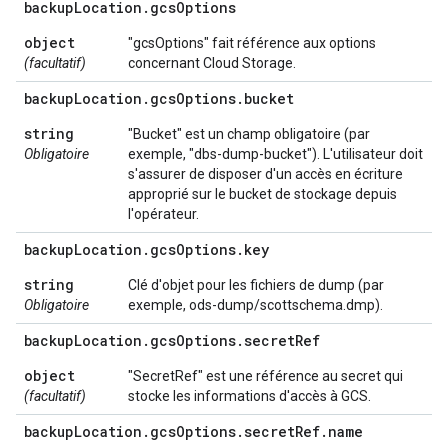
backup
Location
.
gcs
Options
object
"gcsOptions" fait référence aux options
(facultatif)
concernant Cloud Storage.
backup
Location
.
gcs
Options
.
bucket
string
"Bucket" est un champ obligatoire (par
Obligatoire
exemple, "dbs-dump-bucket"). L'utilisateur doit
s'assurer de disposer d'un accès en écriture
approprié sur le bucket de stockage depuis
l'opérateur.
backup
Location
.
gcs
Options
.
key
string
Clé d'objet pour les fichiers de dump (par
Obligatoire
exemple, ods-dump/scottschema.dmp).
backup
Location
.
gcs
Options
.
secret
Ref
object
"SecretRef" est une référence au secret qui
(facultatif)
stocke les informations d'accès à GCS.
backup
Location
.
gcs
Options
.
secret
Ref
.
name