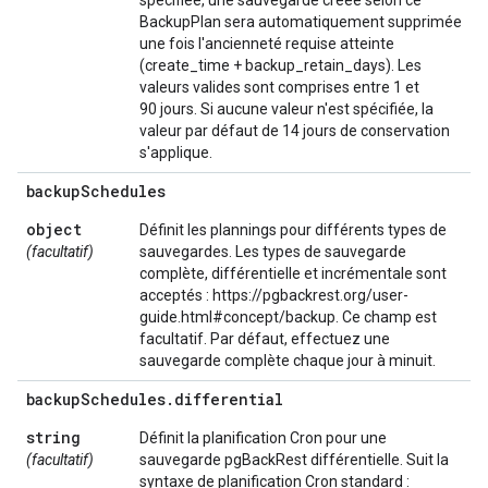
spécifiée, une sauvegarde créée selon ce
BackupPlan sera automatiquement supprimée
une fois l'ancienneté requise atteinte
(create_time + backup_retain_days). Les
valeurs valides sont comprises entre 1 et
90 jours. Si aucune valeur n'est spécifiée, la
valeur par défaut de 14 jours de conservation
s'applique.
backup
Schedules
object
Définit les plannings pour différents types de
(facultatif)
sauvegardes. Les types de sauvegarde
complète, différentielle et incrémentale sont
acceptés : https://pgbackrest.org/user-
guide.html#concept/backup. Ce champ est
facultatif. Par défaut, effectuez une
sauvegarde complète chaque jour à minuit.
backup
Schedules
.
differential
string
Définit la planification Cron pour une
(facultatif)
sauvegarde pgBackRest différentielle. Suit la
syntaxe de planification Cron standard :