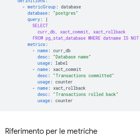
definitions
:
-
metricGroup
:
database
database
:
"postgres"
query
:
|
SELECT
curr_db, xact_commit, xact_rollback
FROM pg_stat_database WHERE datname IS NOT
metrics
:
-
name
:
curr_db
desc
:
"Database
name"
usage
:
label
-
name
:
xact_commit
desc
:
"Transactions
committed"
usage
:
counter
-
name
:
xact_rollback
desc
:
"Transactions
rolled
back"
usage
:
counter
Riferimento per le metriche