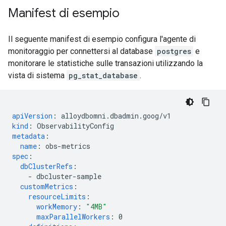
Manifest di esempio
Il seguente manifest di esempio configura l'agente di
monitoraggio per connettersi al database
postgres
e
monitorare le statistiche sulle transazioni utilizzando la
vista di sistema
pg_stat_database
.
apiVersion
:
alloydbomni.dbadmin.goog/v1
kind
:
ObservabilityConfig
metadata
:
name
:
obs-metrics
spec
:
dbClusterRefs
:
-
dbcluster-sample
customMetrics
:
resourceLimits
:
workMemory
:
"4MB"
maxParallelWorkers
:
0