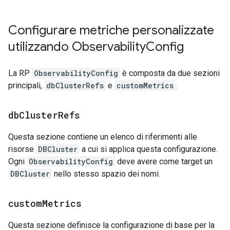
Configurare metriche personalizzate
utilizzando Observability
Config
La RP
ObservabilityConfig
è composta da due sezioni
principali,
dbClusterRefs
e
customMetrics
.
db
Cluster
Refs
Questa sezione contiene un elenco di riferimenti alle
risorse
DBCluster
a cui si applica questa configurazione.
Ogni
ObservabilityConfig
deve avere come target un
DBCluster
nello stesso spazio dei nomi.
custom
Metrics
Questa sezione definisce la configurazione di base per la