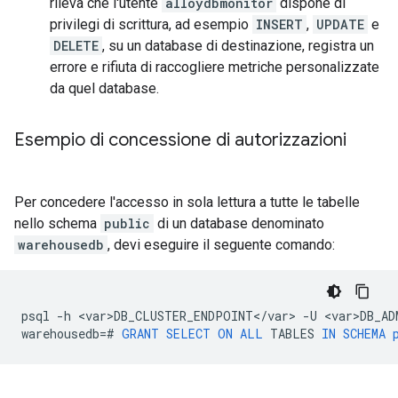
rileva che l'utente
alloydbmonitor
dispone di
privilegi di scrittura, ad esempio
INSERT
,
UPDATE
e
DELETE
, su un database di destinazione, registra un
errore e rifiuta di raccogliere metriche personalizzate
da quel database.
Esempio di concessione di autorizzazioni
Per concedere l'accesso in sola lettura a tutte le tabelle
nello schema
public
di un database denominato
warehousedb
, devi eseguire il seguente comando:
psql
-
h
<
var>DB_CLUSTER_ENDPOINT
<
/
var
>
-
U
<
var>DB_AD
warehousedb
=#
GRANT
SELECT
ON
ALL
TABLES
IN
SCHEMA