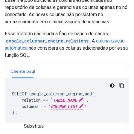
Esse método adiciona as colunas especificadas ao
repositório de colunas e gerencia as colunas apenas no nó
conectado. As novas colunas não persistem no
armazenamento em reinicializações de instâncias.
Esse método não muda a flag de banco de dados
google_columnar_engine.relations
. A
colunarização
automática
não considera as colunas adicionadas por essa
função SQL.
Cliente psql
SELECT google_columnar_engine_add(

    relation => '
TABLE_NAME
',

    columns => '
COLUMN_LIST
'

Substitua: