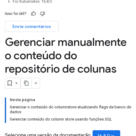
For Kubernetes: 16.8.0
Isso foi útil?
Envie comentários
Gerenciar manualmente
o conteúdo do
repositório de colunas
Nesta página
Gerenciar o conteúdo do columnstore atualizando flags de banco de
dados
Gerenciar conteúdo do column store usando funções SQL
Selecione uma versão da documentação:
keyboard_arrow_down
16.8.0