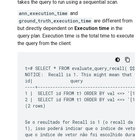
takes the query to run using a sequential scan.
ann_execution_time
and
ground_truth_execution_time
are different from
but directly dependent on
Execution time
in the
query plan. Execution time is the total time to execute
the query from the client.
t=# SELECT * FROM evaluate_query_recall( $$ S
NOTICE:  Recall is 1. This might mean that the
id|               query                       
----+-----------------------------------------
1 |  SELECT id FROM t1 ORDER BY val <=> '[100
2 |  SELECT id FROM t1 ORDER BY val <=> '[100
Se o resultado for 
Recall is 1
1
), isso poderá indicar que o índice de vetor 
que o índice de vetor não foi escolhido duran