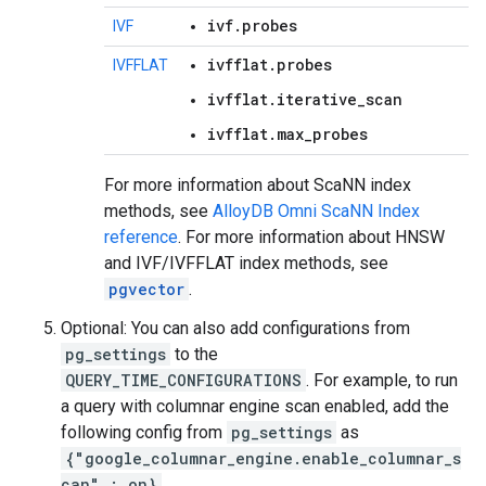
ivf.probes
IVF
ivfflat.probes
IVFFLAT
ivfflat.iterative_scan
ivfflat.max_probes
For more information about ScaNN index
methods, see
AlloyDB Omni ScaNN Index
reference
. For more information about HNSW
and IVF/IVFFLAT index methods, see
pgvector
.
Optional: You can also add configurations from
pg_settings
to the
QUERY_TIME_CONFIGURATIONS
. For example, to run
a query with columnar engine scan enabled, add the
following config from
pg_settings
as
{"google_columnar_engine.enable_columnar_s
can" : on}
.