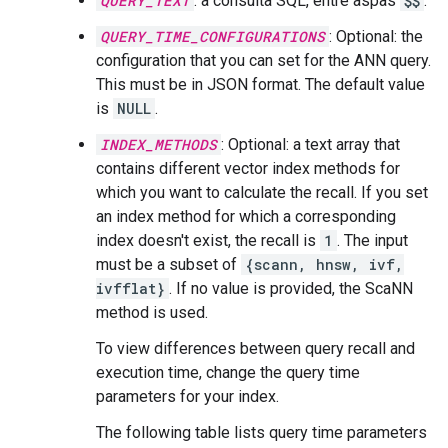
QUERY_TEXT
: a consulta SQL, entre aspas
$$
.
QUERY_TIME_CONFIGURATIONS
: Optional: the
configuration that you can set for the ANN query.
This must be in JSON format. The default value
is
NULL
.
INDEX_METHODS
: Optional: a text array that
contains different vector index methods for
which you want to calculate the recall. If you set
an index method for which a corresponding
index doesn't exist, the recall is
1
. The input
must be a subset of
{scann, hnsw, ivf,
ivfflat}
. If no value is provided, the ScaNN
method is used.
To view differences between query recall and
execution time, change the query time
parameters for your index.
The following table lists query time parameters