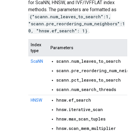
for ScaNN, HNSW, and IVF/IVFFLAT index
methods. The parameters are formatted as
{"scann.num_leaves_to_search":1,
"scann.pre_reordering_num_neighbors":1
0, "hnsw.ef_search": 1}
.
Index
Parameters
type
scann.num_leaves_to_search
ScaNN
scann.pre_reordering_num_neigh
scann.pct_leaves_to_search
scann.num_search_threads
hnsw.ef_search
HNSW
hnsw.iterative_scan
hnsw.max_scan_tuples
hnsw.scan_mem_multiplier