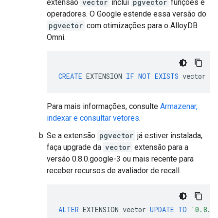
extensão
vector
inclui
pgvector
funções e
operadores. O Google estende essa versão do
pgvector
com otimizações para o AlloyDB
Omni.
CREATE
EXTENSION
IF
NOT
EXISTS
vector
WI
Para mais informações, consulte
Armazenar,
indexar e consultar vetores
.
Se a extensão
pgvector
já estiver instalada,
faça upgrade da
vector
extensão para a
versão 0.8.0.google-3 ou mais recente para
receber recursos de avaliador de recall.
ALTER
EXTENSION
vector
UPDATE
TO
'0.8.0