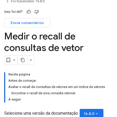
For Kubernetes: 16.8.0
Isso foi útil?
Envie comentários
Medir o recall de
consultas de vetor
Nesta página
Antes de começar
Avaliar o recall de consultas de vetores em um índice de vetores
Encontrar o recall de uma consulta vetorial
A seguir
Selecione uma versão da documentação:
keyboard_arrow_down
16.8.0