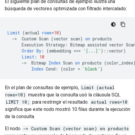
El siguiente plan de consultas de ejemplo ilustra una
búsqueda de vectores optimizada con filtrado intercalado:
Limit
(
actual
rows
=
10
)
-
>
Custom
Scan
(
vector
scan
)
on
products
Execution
Strategy
:
Bitmap
assisted
vector
Sca
Order
By
:
(
embedding
<
=
>
'[...]'
)::
vector
)
Limit
:
10
-
>
Bitmap
Index
Scan
on
products
(
color_index
Index
Cond
:
(
color
=
'black'
)
En el plan de consultas de ejemplo,
Limit (actual
rows=10)
muestra que la consulta usó la cláusula SQL
LIMIT 10;
para restringir el resultado.
actual rows=10
significa que este nodo mostró 10 filas durante la ejecución
de la consulta.
El nodo
-> Custom Scan (vector scan) on products