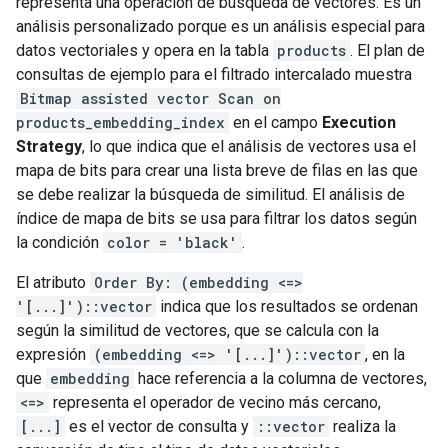
representa una operación de búsqueda de vectores. Es un
análisis personalizado porque es un análisis especial para
datos vectoriales y opera en la tabla
products
. El plan de
consultas de ejemplo para el filtrado intercalado muestra
Bitmap assisted vector Scan on
products_embedding_index
en el campo
Execution
Strategy
, lo que indica que el análisis de vectores usa el
mapa de bits para crear una lista breve de filas en las que
se debe realizar la búsqueda de similitud. El análisis de
índice de mapa de bits se usa para filtrar los datos según
la condición
color = 'black'
.
El atributo
Order By: (embedding <=>
'[...]')::vector
indica que los resultados se ordenan
según la similitud de vectores, que se calcula con la
expresión
(embedding <=> '[...]')::vector
, en la
que
embedding
hace referencia a la columna de vectores,
<=>
representa el operador de vecino más cercano,
[...]
es el vector de consulta y
::vector
realiza la