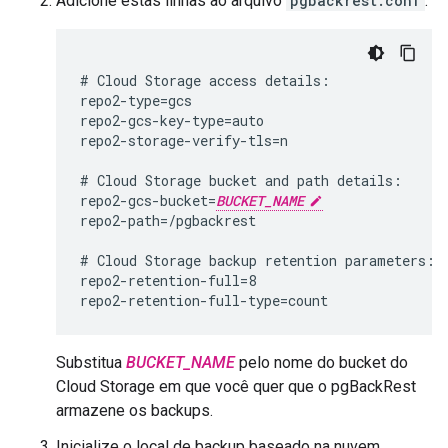
Adicione estas linhas ao arquivo
pgbackrest.conf
:
# Cloud Storage access details:

repo2-type=gcs

repo2-gcs-key-type=auto

repo2-storage-verify-tls=n

# Cloud Storage bucket and path details:

repo2-gcs-bucket=
BUCKET_NAME
repo2-path=/pgbackrest

# Cloud Storage backup retention parameters:

repo2-retention-full=8

Substitua
BUCKET_NAME
pelo nome do bucket do
Cloud Storage em que você quer que o pgBackRest
armazene os backups.
Inicialize o local de backup baseado na nuvem