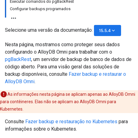
Executar comandos do pgBackRest
Configurar backups programados
Selecione uma versão da documentação:
keyboard_arrow_down
15.5.4
Nesta página, mostramos como proteger seus dados
configurando o AlloyDB Omni para trabalhar com o
pgBackRest
, um servidor de backup de banco de dados de
código aberto. Para uma visão geral das soluções de
backup disponíveis, consulte
Fazer backup e restaurar o
AlloyDB Omni
.
As informações nesta página se aplicam apenas ao AlloyDB Omni
para contêineres. Elas não se aplicam ao AlloyDB Omni para
Kubernetes.
Consulte
Fazer backup e restauração no Kubernetes
para
informações sobre o Kubernetes.