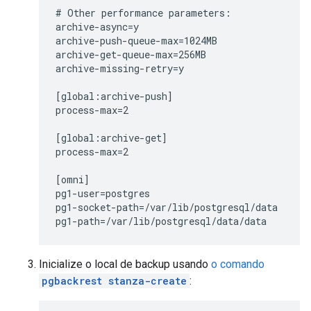
# Other performance parameters:

archive-async=y

archive-push-queue-max=1024MB

archive-get-queue-max=256MB

archive-missing-retry=y

[global:archive-push]

process-max=2

[global:archive-get]

process-max=2

[omni]

pg1-user=postgres

pg1-socket-path=/var/lib/postgresql/data

Inicialize o local de backup usando
o comando
pgbackrest stanza-create
: