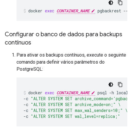
docker
exec
CONTAINER_NAME
pgbackrest
--c
Configurar o banco de dados para backups
contínuos
Para ativar os backups contínuos, execute o seguinte
comando para definir vários parâmetros do
PostgreSQL:
docker
exec
CONTAINER_NAME
psql
-h
localh
-c
"ALTER SYSTEM SET archive_command='pgbackr
-c
"ALTER SYSTEM SET archive_mode=on;"
\
-c
"ALTER SYSTEM SET max_wal_senders=10;"
\
-c
"ALTER SYSTEM SET wal_level=replica;"