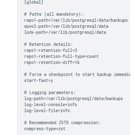
[global]

# Paths (all mandatory):

repo1-path=/var/lib/postgresql/data/backups

spool-path=/var/lib/postgresql/data

lock-path=/var/lib/postgresql/data

# Retention details:

repo1-retention-full=3

repo1-retention-full-type=count

repo1-retention-diff=16

# Force a checkpoint to start backup immediate
start-fast=y

# Logging parameters:

log-path=/var/lib/postgresql/data/backups

log-level-console=info

log-level-file=info

# Recommended ZSTD compression:

compress-type=zst
