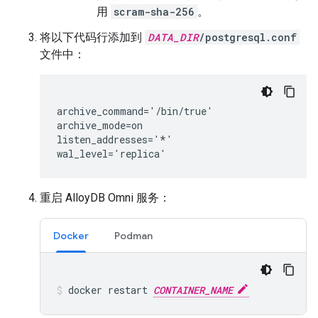
用
scram-sha-256
。
将以下代码行添加到
DATA_DIR
/postgresql.conf
文件中：
archive_command='/bin/true'

archive_mode=on

listen_addresses='*'

重启 AlloyDB Omni 服务：
Docker
Podman
docker
restart
CONTAINER_NAME