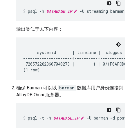
psql
-h
DATABASE_IP
-U
streaming_barman
-
输出类似于以下内容：
      systemid       | timeline |  xlogpos   |
---------------------+----------+------------+
 7265722823667040273 |        1 | 0/1F0AFCD0 |
确保 Barman 可以以
barman
数据库用户身份连接到
AlloyDB Omni 服务器。
psql
-t
-h
DATABASE_IP
-U
barman
-d
postg