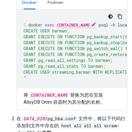
Docker
Podman
docker
exec
CONTAINER_NAME
psql
-h
localh
CREATE USER barman;
GRANT EXECUTE ON FUNCTION pg_backup_start(tex
GRANT EXECUTE ON FUNCTION pg_backup_stop(boo
GRANT EXECUTE ON FUNCTION pg_switch_wal() to
GRANT EXECUTE ON FUNCTION pg_create_restore_p
GRANT pg_read_all_settings TO barman;
GRANT pg_read_all_stats TO barman;
CREATE USER streaming_barman WITH REPLICATIO
"
将
CONTAINER_NAME
替换为您在安装
AlloyDB Omni 容器时为其分配的名称。
在
DATA_DIR
/pg_hba.conf
文件中，将以下代码行
添加到文件中存在的
host all all all scram-