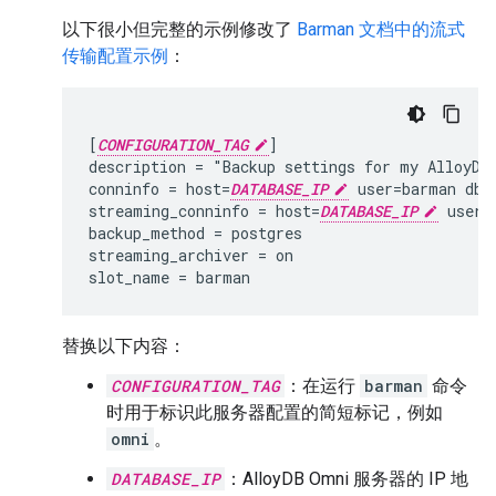
以下很小但完整的示例修改了
Barman 文档中的流式
传输配置示例
：
[
CONFIGURATION_TAG
]

description = "Backup settings for my AlloyDB 
conninfo = host=
DATABASE_IP
 user=barman dbna
streaming_conninfo = host=
DATABASE_IP
 user=
backup_method = postgres

streaming_archiver = on

替换以下内容：
CONFIGURATION_TAG
：在运行
barman
命令
时用于标识此服务器配置的简短标记，例如
omni
。
DATABASE_IP
：AlloyDB Omni 服务器的 IP 地