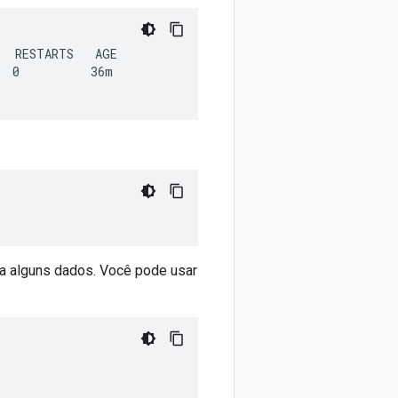
  RESTARTS   AGE

  0          36m

ira alguns dados. Você pode usar