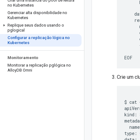
Criar uma instância do pool de leitura
      
no Kubernetes
      
Gerenciar alta disponibilidade no
    da
Kubernetes
    re
Replique seus dados usando o
      
pglogical
      
Configurar a replicação lógica no
      
Kubernetes
      
      
Monitoramento
Monitorar a replicação pglógica no
Alloy
DB Omni
Crie um cl
$ cat 
apiVer
kind: 
metada
  name
type: 
data:
