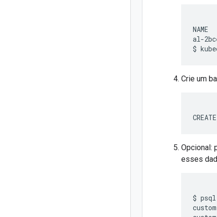
NAME  
al-2bc
Crie um b
Opcional: 
esses dado
$ psql
custom