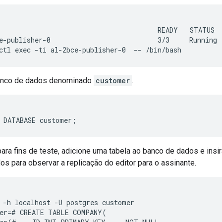
                                        READY   STATUS  
e-publisher-0                           3/3     Running 
anco de dados denominado
customer
.
para fins de teste, adicione uma tabela ao banco de dados e ins
s para observar a replicação do editor para o assinante.
 -h localhost -U postgres customer

er=# CREATE TABLE COMPANY(
