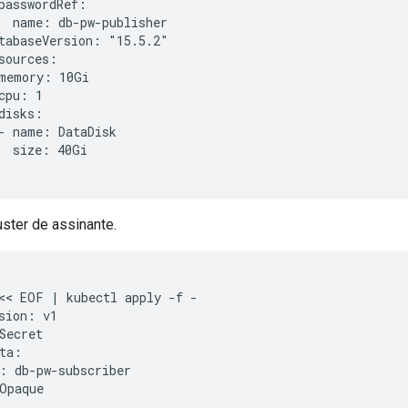
passwordRef:

  name: db-pw-publisher

tabaseVersion: "15.5.2"

sources:

memory: 10Gi

cpu: 1

disks:

- name: DataDisk

  size: 40Gi

uster de assinante.
<< EOF | kubectl apply -f -

sion: v1

Secret

ta:

: db-pw-subscriber

Opaque
