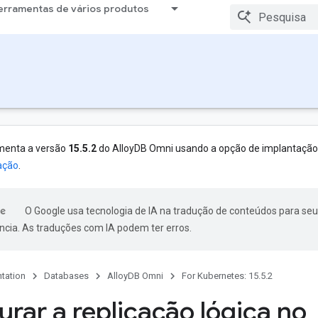
erramentas de vários produtos
menta a versão
15.5.2
do AlloyDB Omni usando a opção de implantaçã
ação
.
O Google usa tecnologia de IA na tradução de conteúdos para seu
ncia. As traduções com IA podem ter erros.
tation
Databases
AlloyDB Omni
For Kubernetes: 15.5.2
urar a replicação lógica no