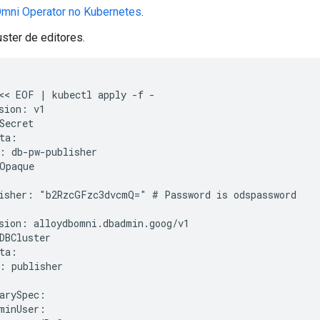
Omni Operator no Kubernetes
.
uster de editores.
<< EOF | kubectl apply -f -

sion: v1

Secret

ta:

: db-pw-publisher

Opaque

isher: "b2RzcGFzc3dvcmQ=" # Password is odspassword

sion: alloydbomni.dbadmin.goog/v1

DBCluster

ta:

: publisher

arySpec:

minUser:
