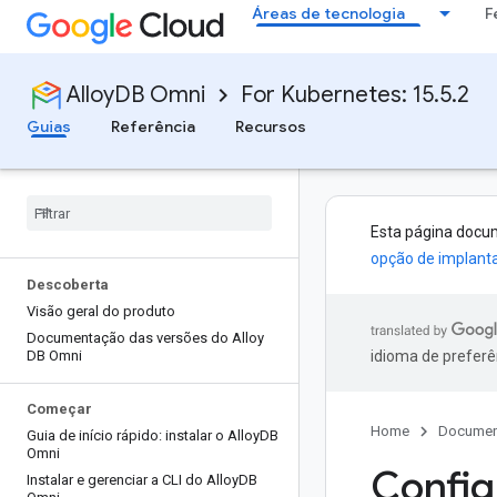
Áreas de tecnologia
F
AlloyDB Omni
For Kubernetes: 15.5.2
Guias
Referência
Recursos
Esta página docu
opção de implant
Descoberta
Visão geral do produto
Documentação das versões do Alloy
DB Omni
idioma de preferê
Começar
Home
Documen
Guia de início rápido: instalar o Alloy
DB
Omni
Config
Instalar e gerenciar a CLI do Alloy
DB