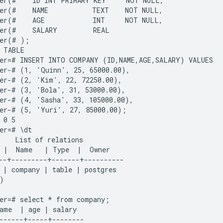
er(#    ID INT PRIMARY KEY     NOT NULL,

er(#    NAME           TEXT    NOT NULL,

er(#    AGE            INT     NOT NULL,

er(#    SALARY         REAL

er(# );

 TABLE

er=# INSERT INTO COMPANY (ID,NAME,AGE,SALARY) VALUES

er-# (1, 'Quinn', 25, 65000.00),

er-# (2, 'Kim', 22, 72250.00),

er-# (3, 'Bola', 31, 53000.00),

er-# (4, 'Sasha', 33, 105000.00),

er-# (5, 'Yuri', 27, 85000.00);

 0 5

er=# \dt

    List of relations

 |  Name   | Type  |  Owner

--+---------+-------+----------

 | company | table | postgres

)

er=# select * from company;

ame  | age | salary

------+-----+--------
