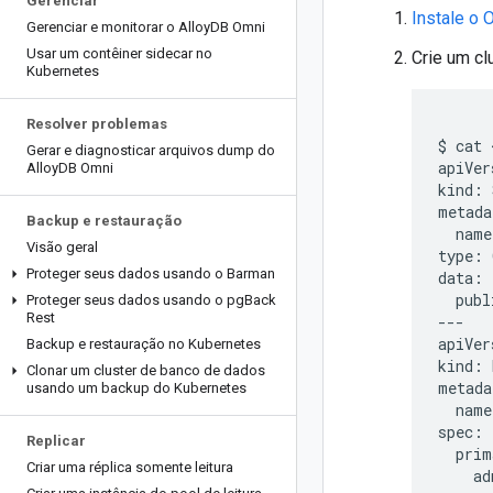
Gerenciar
Instale o 
Gerenciar e monitorar o Alloy
DB Omni
Usar um contêiner sidecar no
Crie um cl
Kubernetes
Resolver problemas
$ cat 
Gerar e diagnosticar arquivos dump do
apiVer
Alloy
DB Omni
kind: 
metada
Backup e restauração
  name
Visão geral
type: 
Proteger seus dados usando o Barman
data:

  publ
Proteger seus dados usando o pg
Back
Rest
---

apiVer
Backup e restauração no Kubernetes
kind: 
Clonar um cluster de banco de dados
metada
usando um backup do Kubernetes
  name
spec:

Replicar
  prim
Criar uma réplica somente leitura
    ad