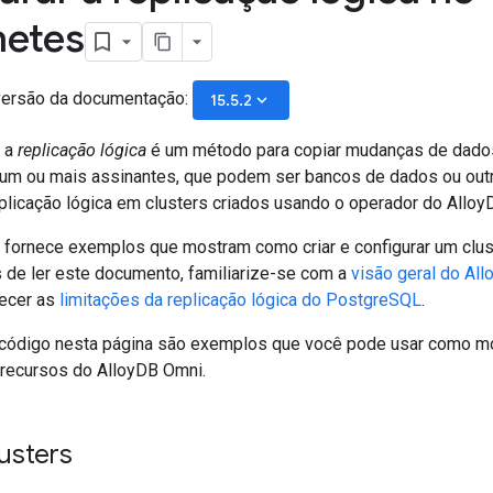
netes
versão da documentação:
keyboard_arrow_down
15.5.2
 a
replicação lógica
é um método para copiar mudanças de dado
 um ou mais assinantes, que podem ser bancos de dados ou outros
replicação lógica em clusters criados usando o operador do Allo
fornece exemplos que mostram como criar e configurar um clust
s de ler este documento, familiarize-se com a
visão geral do Al
hecer as
limitações da replicação lógica do PostgreSQL
.
código nesta página são exemplos que você pode usar como mo
recursos do AlloyDB Omni.
lusters