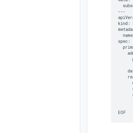
  subs
---

apiVer
kind: 
metada
  name
spec:

  prim
    ad
      
      
    da
    re
      
      
      
      
      