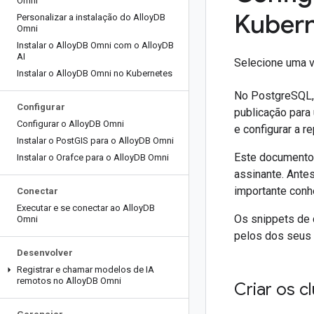
Omni
Kuber
Personalizar a instalação do Alloy
DB
Omni
Instalar o Alloy
DB Omni com o Alloy
DB
AI
Selecione uma 
Instalar o Alloy
DB Omni no Kubernetes
No PostgreSQL,
Configurar
publicação para
Configurar o Alloy
DB Omni
e configurar a 
Instalar o Post
GIS para o Alloy
DB Omni
Este documento 
Instalar o Orafce para o Alloy
DB Omni
assinante. Ante
importante con
Conectar
Executar e se conectar ao Alloy
DB
Os snippets de 
Omni
pelos dos seus 
Desenvolver
Registrar e chamar modelos de IA
remotos no Alloy
DB Omni
Criar os c