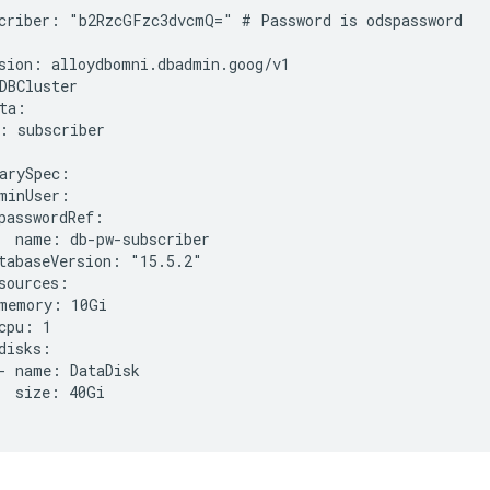
criber: "b2RzcGFzc3dvcmQ=" # Password is odspassword

sion: alloydbomni.dbadmin.goog/v1

DBCluster

ta:

: subscriber

arySpec:

minUser:

passwordRef:

  name: db-pw-subscriber

tabaseVersion: "15.5.2"

sources:

memory: 10Gi

cpu: 1

disks:

- name: DataDisk

  size: 40Gi
