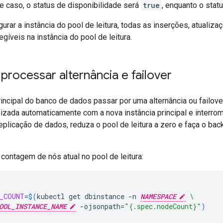
e caso, o status de disponibilidade será
true
, enquanto o sta
urar a instância do pool de leitura, todas as inserções, atualiz
egíveis na instância do pool de leitura.
 processar alternância e failover
rincipal do banco de dados passar por uma alternância ou failover,
nizada automaticamente com a nova instância principal e interro
eplicação de dados, reduza o pool de leitura a zero e faça o ba
 contagem de nós atual no pool de leitura:
_COUNT
=
$(
kubectl
get
dbinstance
-n
NAMESPACE
\
OOL_INSTANCE_NAME
-ojsonpath
=
"{.spec.nodeCount}"
)