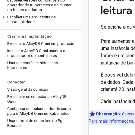
Escolher versões compatíveis do
operador do Kubernetes e do cluster
leitur
do banco de dados
Escolher uma arquitetura de
disponibilidade
Selecione uma 
Criar uma implantação
Para aumentar a
Executar o Alloy
DB Omni em produção
uma instância de
Instalar o Alloy
DB Omni usando o
fornece um clon
orquestrador de contêineres
instância de ban
Usar um contêiner sidecar no
Kubernetes
É possível defin
de dados. Cada i
Conectar
criar até 20 inst
Visão geral da conexão
Executar e se conectar ao Alloy
DB
Cada instância 
Omni
Configurar um balanceador de carga
para o Alloy
DB Omni no Kubernetes
Observação:
é possí
Usar o pool de conexões do Pg
Para mais informações,
Bouncer