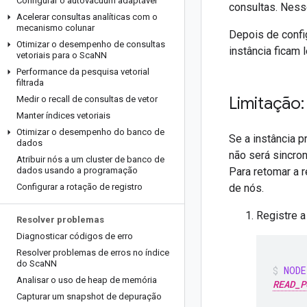
Configurar o autovacuum adaptável
consultas. Ness
Acelerar consultas analíticas com o
mecanismo colunar
Depois de config
Otimizar o desempenho de consultas
instância ficam l
vetoriais para o Sca
NN
Performance da pesquisa vetorial
filtrada
Limitação:
Medir o recall de consultas de vetor
Manter índices vetoriais
Otimizar o desempenho do banco de
Se a instância p
dados
não será sincro
Atribuir nós a um cluster de banco de
dados usando a programação
Para retomar a r
Configurar a rotação de registro
de nós.
Registre a
Resolver problemas
Diagnosticar códigos de erro
Resolver problemas de erros no índice
do Sca
NN
NODE
Analisar o uso de heap de memória
READ_P
Capturar um snapshot de depuração