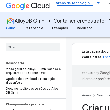
Áreas de tecnologia
F
AlloyDB Omni
Container orchestrator: 1
Guias
Referência
Exemplos
Recursos
Esta página docu
contêineres
.
Esco
Descoberta
Visão geral do Alloy
DB Omni usando o
orquestrador de contêineres
Opções de download e instalação
idioma de preferê
disponíveis
Documentação das versões do Alloy
DB Omni
Home
Documen
Criar 
Planejamento e preparo