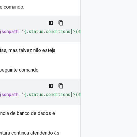
nte comando:
jsonpath
=
'{.status.conditions[?(@.type=="Available")].s
tas, mas talvez não esteja
o seguinte comando:
jsonpath
=
'{.status.conditions[?(@.type=="Streaming")].s
tância de banco de dados e
eitura continua atendendo às