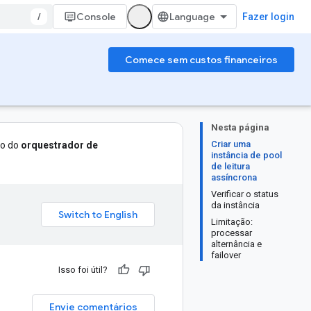
/
Console
Fazer login
Comece sem custos financeiros
Nesta página
Criar uma
ão do
orquestrador de
instância de pool
de leitura
assíncrona
Verificar o status
da instância
Limitação:
processar
alternância e
failover
Isso foi útil?
Envie comentários