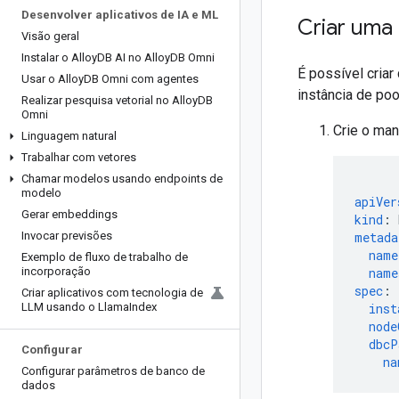
Desenvolver aplicativos de IA e ML
Criar uma 
Visão geral
Instalar o Alloy
DB AI no Alloy
DB Omni
É possível criar
Usar o Alloy
DB Omni com agentes
instância de poo
Realizar pesquisa vetorial no Alloy
DB
Omni
Crie o man
Linguagem natural
Trabalhar com vetores
Chamar modelos usando endpoints de
modelo
apiVer
Gerar embeddings
kind
:
Invocar previsões
metada
name
Exemplo de fluxo de trabalho de
incorporação
name
spec
:
Criar aplicativos com tecnologia de
LLM usando o Llama
Index
inst
node
dbcP
Configurar
na
Configurar parâmetros de banco de
dados