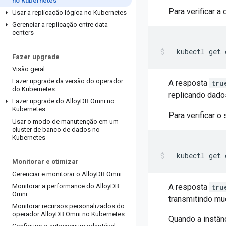
no Kubernetes
Para verificar a
Usar a replicação lógica no Kubernetes
Gerenciar a replicação entre data
centers
kubectl
get
Fazer upgrade
Visão geral
Fazer upgrade da versão do operador
A resposta
tru
do Kubernetes
replicando dado
Fazer upgrade do Alloy
DB Omni no
Kubernetes
Para verificar o
Usar o modo de manutenção em um
cluster de banco de dados no
Kubernetes
kubectl
get
Monitorar e otimizar
Gerenciar e monitorar o Alloy
DB Omni
Monitorar a performance do Alloy
DB
A resposta
tru
Omni
transmitindo mu
Monitorar recursos personalizados do
operador Alloy
DB Omni no Kubernetes
Quando a instânc