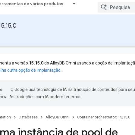
erramentas de vários produtos
5.15.0
menta a versão
15.15.0
do AlloyDB Omni usando a opção de implantaç
lha outra opção de implantação
.
O Google usa tecnologia de IA na tradução de conteúdos para seu
ncia. As traduções com IA podem ter erros.
tation
Databases
AlloyDB Omni
Container orchestrator: 15.15.0
uma instância de pool de