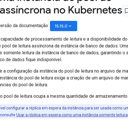
a assíncrona no Kubernetes
versão da documentação:
keyboard_arrow_down
15.15.0
 capacidade de processamento de leitura e a disponibilidade do 
 pool de leitura assíncrona da instância de banco de dados. Uma 
e somente leitura da instância de banco de dados, garantindo
co de dados fique indisponível.
ir a configuração da instância do pool de leitura no arquivo de m
nstância do pool de leitura exige a criação de um arquivo de ma
âncias do pool de leitura.
do pool de leitura ocupa a mesma quantidade de armazenamento q
vel configurar a réplica em espera da instância para ser usada como um
 consulte
Usar a réplica em espera como uma instância somente leitura