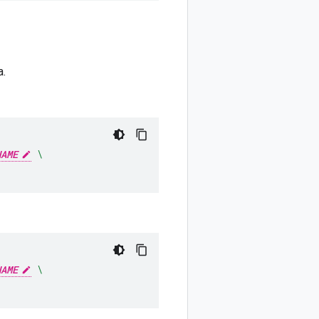
a.
NAME
\
NAME
\