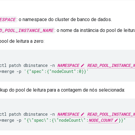
ESPACE
: o namespace do cluster de banco de dados.
D_POOL_INSTANCE_NAME
: o nome da instância do pool de leitur
ool de leitura a zero:
ctl
patch
dbinstance
-n
NAMESPACE
READ_POOL_INSTANCE_
=
merge
-p
'{"spec":{"nodeCount":0}}'
kup do pool de leitura para a contagem de nós selecionada:
ctl
patch
dbinstance
-n
NAMESPACE
READ_POOL_INSTANCE_
=
merge
-p
"{\"spec\":{\"nodeCount\":
NODE_COUNT
}}"