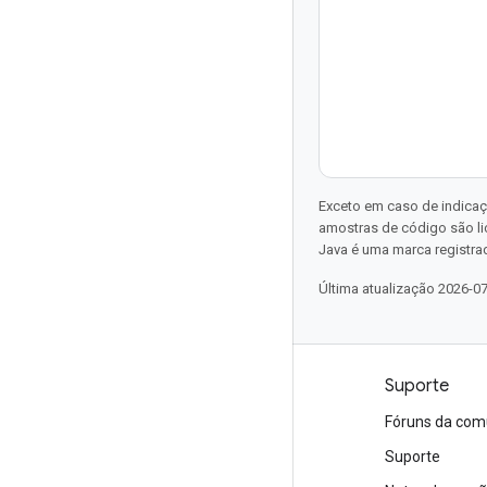
Exceto em caso de indicaç
amostras de código são l
Java é uma marca registrad
Última atualização 2026-0
Produtos e preços
Suporte
Veja todos os produtos
Fóruns da com
Preços do Google Cloud
Suporte