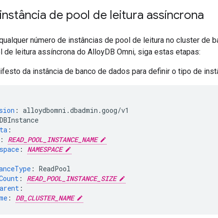
instância de pool de leitura assíncrona
 qualquer número de instâncias de pool de leitura no cluster de 
l de leitura assíncrona do AlloyDB Omni, siga estas etapas:
ifesto da instância de banco de dados para definir o tipo de instâ
sion
:
alloydbomni.dbadmin.goog/v1
DBInstance
ta
:
:
READ_POOL_INSTANCE_NAME
space
:
NAMESPACE
anceType
:
ReadPool
Count
:
READ_POOL_INSTANCE_SIZE
arent
:
me
:
DB_CLUSTER_NAME