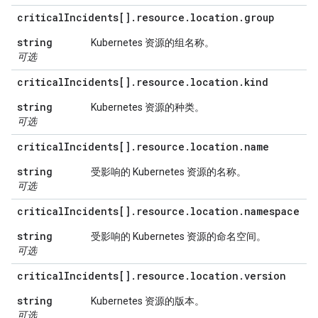
critical
Incidents[]
.
resource
.
location
.
group
string
Kubernetes 资源的组名称。
可选
critical
Incidents[]
.
resource
.
location
.
kind
string
Kubernetes 资源的种类。
可选
critical
Incidents[]
.
resource
.
location
.
name
string
受影响的 Kubernetes 资源的名称。
可选
critical
Incidents[]
.
resource
.
location
.
namespace
string
受影响的 Kubernetes 资源的命名空间。
可选
critical
Incidents[]
.
resource
.
location
.
version
string
Kubernetes 资源的版本。
可选