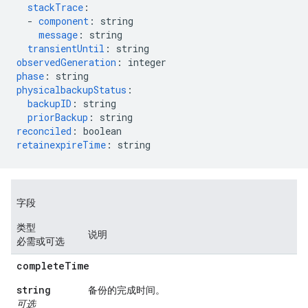
stackTrace
:
-
component
:
string
message
:
string
transientUntil
:
string
observedGeneration
:
integer
phase
:
string
physicalbackupStatus
:
backupID
:
string
priorBackup
:
string
reconciled
:
boolean
retainexpireTime
:
string
字段
类型
说明
必需或可选
complete
Time
string
备份的完成时间。
可选