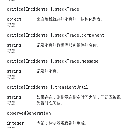
critical
Incidents[]
.
stack
Trace
object
来自堆栈轨迹的消息的非结构化列表。
可选
critical
Incidents[]
.
stack
Trace
.
component
string
记录消息的数据库服务组件的名称。
可选
critical
Incidents[]
.
stack
Trace
.
message
string
记录的消息。
可选
critical
Incidents[]
.
transient
Until
string
如果存在，则指示在指定时间之前，问题应被视
可选
为暂时性问题。
observed
Generation
integer
内部：控制器观察到的生成。