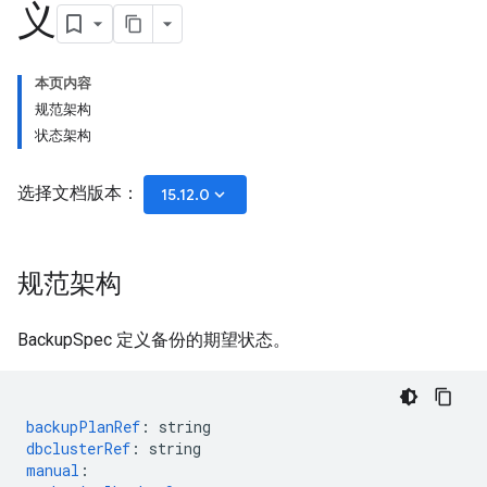
义
本页内容
规范架构
状态架构
选择文档版本：
keyboard_arrow_down
15.12.0
规范架构
BackupSpec 定义备份的期望状态。
backupPlanRef
:
string
dbclusterRef
:
string
manual
: