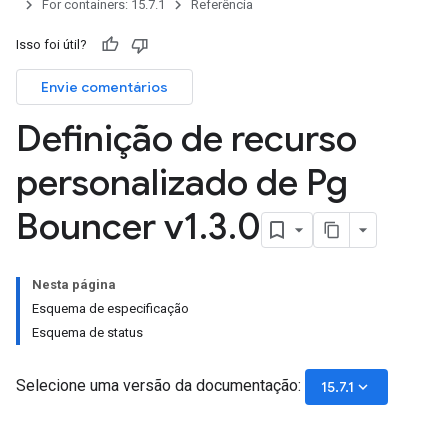
For containers: 15.7.1
Referência
Isso foi útil?
Envie comentários
Definição de recurso
personalizado de Pg
Bouncer v1
.
3
.
0
Nesta página
Esquema de especificação
Esquema de status
Selecione uma versão da documentação:
keyboard_arrow_down
15.7.1