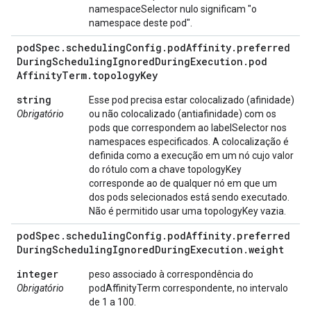
namespaceSelector nulo significam "o
namespace deste pod".
pod
Spec
.
scheduling
Config
.
pod
Affinity
.
preferred
During
Scheduling
Ignored
During
Execution
.
pod
Affinity
Term
.
topology
Key
string
Esse pod precisa estar colocalizado (afinidade)
Obrigatório
ou não colocalizado (antiafinidade) com os
pods que correspondem ao labelSelector nos
namespaces especificados. A colocalização é
definida como a execução em um nó cujo valor
do rótulo com a chave topologyKey
corresponde ao de qualquer nó em que um
dos pods selecionados está sendo executado.
Não é permitido usar uma topologyKey vazia.
pod
Spec
.
scheduling
Config
.
pod
Affinity
.
preferred
During
Scheduling
Ignored
During
Execution
.
weight
integer
peso associado à correspondência do
Obrigatório
podAffinityTerm correspondente, no intervalo
de 1 a 100.