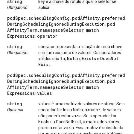
string
key é a chave do rótulo à qual o seletor se
Obrigatório
aplica.
pod
Spec
.
scheduling
Config
.
pod
Affinity
.
preferred
During
Scheduling
Ignored
During
Execution
.
pod
Affinity
Term
.
namespace
Selector
.
match
Expressions
.
operator
string
operator representa a relação de uma chave
Obrigatório
com um conjunto de valores. Os operadores
In
Not
In
Exists
Does
Not
válidos são
,
,
e
Exist
.
pod
Spec
.
scheduling
Config
.
pod
Affinity
.
preferred
During
Scheduling
Ignored
During
Execution
.
pod
Affinity
Term
.
namespace
Selector
.
match
Expressions
.
values
string
values é uma matriz de valores de string. Se o
Opcional
operador for In ou NotIn, a matriz de valores
não poderá estar vazia. Se o operador for
Exists ou DoesNotExist, a matriz de valores
precisa estar vazia. Essa matriz é substituída
durante um patch de mesclagem estratégica.