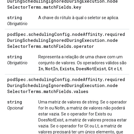
During
Scheduling
Ignored
During
Execution
.
node
Selector
Terms
.
match
Fields
.
key
string
A chave do rótulo à qual o seletor se aplica.
Obrigatório
pod
Spec
.
scheduling
Config
.
node
Affinity
.
required
During
Scheduling
Ignored
During
Execution
.
node
Selector
Terms
.
match
Fields
.
operator
string
Representa a relação de uma chave com um
Obrigatório
conjunto de valores. Os operadores válidos são
In
Not
In
Exists
Does
Not
Exist
Gt
Lt
,
,
,
,
e
.
pod
Spec
.
scheduling
Config
.
node
Affinity
.
required
During
Scheduling
Ignored
During
Execution
.
node
Selector
Terms
.
match
Fields
.
values
string
Uma matriz de valores de string. Se o operador
Opcional
for In ou NotIn, a matriz de valores não poderá
estar vazia. Se o operador for Exists ou
DoesNotExist, a matriz de valores precisa estar
vazia. Se o operador for Gt ou Lt, a matriz de
valores precisará ter um único elemento, que