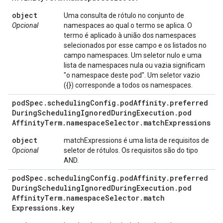
object
Uma consulta de rótulo no conjunto de
Opcional
namespaces ao qual o termo se aplica. O
termo é aplicado à união dos namespaces
selecionados por esse campo e os listados no
campo namespaces. Um seletor nulo e uma
lista de namespaces nula ou vazia significam
"o namespace deste pod". Um seletor vazio
({}) corresponde a todos os namespaces.
pod
Spec
.
scheduling
Config
.
pod
Affinity
.
preferred
During
Scheduling
Ignored
During
Execution
.
pod
Affinity
Term
.
namespace
Selector
.
match
Expressions
object
matchExpressions é uma lista de requisitos de
Opcional
seletor de rótulos. Os requisitos são do tipo
AND.
pod
Spec
.
scheduling
Config
.
pod
Affinity
.
preferred
During
Scheduling
Ignored
During
Execution
.
pod
Affinity
Term
.
namespace
Selector
.
match
Expressions
.
key