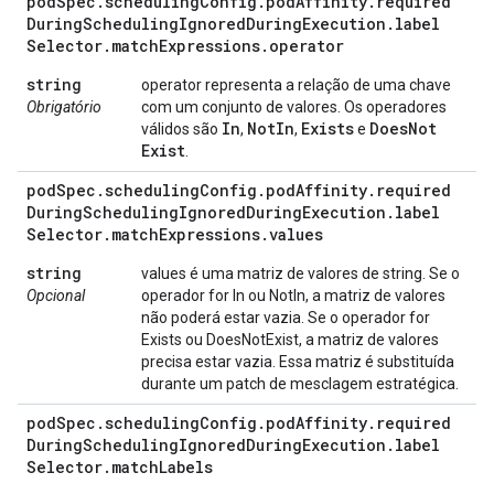
pod
Spec
.
scheduling
Config
.
pod
Affinity
.
required
During
Scheduling
Ignored
During
Execution
.
label
Selector
.
match
Expressions
.
operator
string
operator representa a relação de uma chave
Obrigatório
com um conjunto de valores. Os operadores
In
Not
In
Exists
Does
Not
válidos são
,
,
e
Exist
.
pod
Spec
.
scheduling
Config
.
pod
Affinity
.
required
During
Scheduling
Ignored
During
Execution
.
label
Selector
.
match
Expressions
.
values
string
values é uma matriz de valores de string. Se o
Opcional
operador for In ou NotIn, a matriz de valores
não poderá estar vazia. Se o operador for
Exists ou DoesNotExist, a matriz de valores
precisa estar vazia. Essa matriz é substituída
durante um patch de mesclagem estratégica.
pod
Spec
.
scheduling
Config
.
pod
Affinity
.
required
During
Scheduling
Ignored
During
Execution
.
label
Selector
.
match
Labels