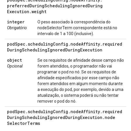
preferred
During
Scheduling
Ignored
During
Execution
.
weight
integer
O peso associado à correspondência do
Obrigatório
nodeSelectorTerm correspondente está no
intervalo de 1 a 100 (inclusive).
pod
Spec
.
scheduling
Config
.
node
Affinity
.
required
During
Scheduling
Ignored
During
Execution
object
Se os requisitos de afinidade desse campo não
Opcional
forem atendidos, o programador não vai
programar o pod no nó. Se os requisitos de
afinidade especificados por esse campo não
forem atendidos em algum momento durante
a execução do pod, por exemplo, devido a uma
atualização, o sistema poderá ou não tentar
remover o pod do nó.
pod
Spec
.
scheduling
Config
.
node
Affinity
.
required
During
Scheduling
Ignored
During
Execution
.
node
Selector
Terms