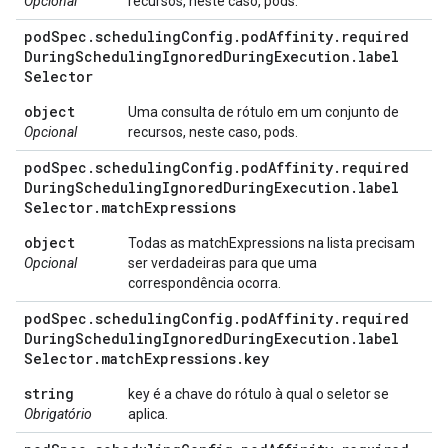
Opcional
recursos, neste caso, pods.
pod
Spec
.
scheduling
Config
.
pod
Affinity
.
required
During
Scheduling
Ignored
During
Execution
.
label
Selector
object
Uma consulta de rótulo em um conjunto de
Opcional
recursos, neste caso, pods.
pod
Spec
.
scheduling
Config
.
pod
Affinity
.
required
During
Scheduling
Ignored
During
Execution
.
label
Selector
.
match
Expressions
object
Todas as matchExpressions na lista precisam
Opcional
ser verdadeiras para que uma
correspondência ocorra.
pod
Spec
.
scheduling
Config
.
pod
Affinity
.
required
During
Scheduling
Ignored
During
Execution
.
label
Selector
.
match
Expressions
.
key
string
key é a chave do rótulo à qual o seletor se
Obrigatório
aplica.