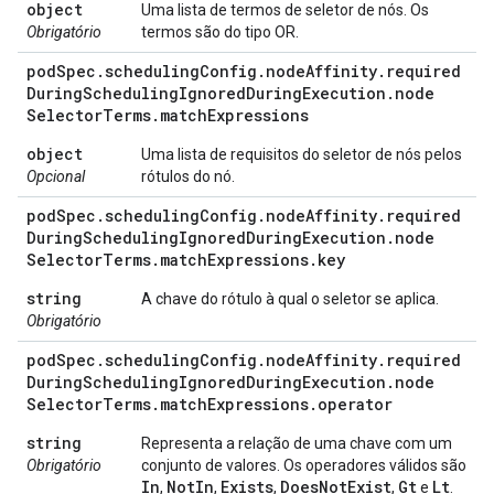
object
Uma lista de termos de seletor de nós. Os
Obrigatório
termos são do tipo OR.
pod
Spec
.
scheduling
Config
.
node
Affinity
.
required
During
Scheduling
Ignored
During
Execution
.
node
Selector
Terms
.
match
Expressions
object
Uma lista de requisitos do seletor de nós pelos
Opcional
rótulos do nó.
pod
Spec
.
scheduling
Config
.
node
Affinity
.
required
During
Scheduling
Ignored
During
Execution
.
node
Selector
Terms
.
match
Expressions
.
key
string
A chave do rótulo à qual o seletor se aplica.
Obrigatório
pod
Spec
.
scheduling
Config
.
node
Affinity
.
required
During
Scheduling
Ignored
During
Execution
.
node
Selector
Terms
.
match
Expressions
.
operator
string
Representa a relação de uma chave com um
Obrigatório
conjunto de valores. Os operadores válidos são
In
Not
In
Exists
Does
Not
Exist
Gt
Lt
,
,
,
,
e
.