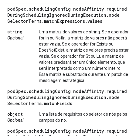
pod
Spec
.
scheduling
Config
.
node
Affinity
.
required
During
Scheduling
Ignored
During
Execution
.
node
Selector
Terms
.
match
Expressions
.
values
string
Uma matriz de valores de string. Se o operador
Opcional
for In ou NotIn, a matriz de valores não poderá
estar vazia. Se o operador for Exists ou
DoesNotExist, a matriz de valores precisa estar
vazia. Se o operador for Gt ou Lt, a matriz de
valores precisará ter um único elemento, que
será interpretado como um número inteiro.
Essa matriz é substituída durante um patch de
mesclagem estratégica.
pod
Spec
.
scheduling
Config
.
node
Affinity
.
required
During
Scheduling
Ignored
During
Execution
.
node
Selector
Terms
.
match
Fields
object
Uma lista de requisitos do seletor de nós pelos
Opcional
campos do nó.
pod
Spec
.
scheduling
Config
.
node
Affinity
.
required