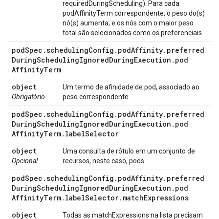
requiredDuringScheduling). Para cada
podAffinityTerm correspondente, o peso do(s)
nó(s) aumenta, e os nós com o maior peso
total são selecionados como os preferenciais.
pod
Spec
.
scheduling
Config
.
pod
Affinity
.
preferred
During
Scheduling
Ignored
During
Execution
.
pod
Affinity
Term
object
Um termo de afinidade de pod, associado ao
Obrigatório
peso correspondente.
pod
Spec
.
scheduling
Config
.
pod
Affinity
.
preferred
During
Scheduling
Ignored
During
Execution
.
pod
Affinity
Term
.
label
Selector
object
Uma consulta de rótulo em um conjunto de
Opcional
recursos, neste caso, pods.
pod
Spec
.
scheduling
Config
.
pod
Affinity
.
preferred
During
Scheduling
Ignored
During
Execution
.
pod
Affinity
Term
.
label
Selector
.
match
Expressions
object
Todas as matchExpressions na lista precisam