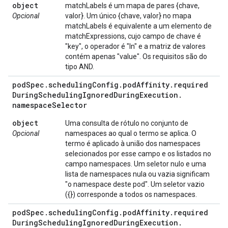
object
matchLabels é um mapa de pares {chave,
Opcional
valor}. Um único {chave, valor} no mapa
matchLabels é equivalente a um elemento de
matchExpressions, cujo campo de chave é
"key", o operador é "In" e a matriz de valores
contém apenas "value". Os requisitos são do
tipo AND.
pod
Spec
.
scheduling
Config
.
pod
Affinity
.
required
During
Scheduling
Ignored
During
Execution
.
namespace
Selector
object
Uma consulta de rótulo no conjunto de
Opcional
namespaces ao qual o termo se aplica. O
termo é aplicado à união dos namespaces
selecionados por esse campo e os listados no
campo namespaces. Um seletor nulo e uma
lista de namespaces nula ou vazia significam
"o namespace deste pod". Um seletor vazio
({}) corresponde a todos os namespaces.
pod
Spec
.
scheduling
Config
.
pod
Affinity
.
required
During
Scheduling
Ignored
During
Execution
.