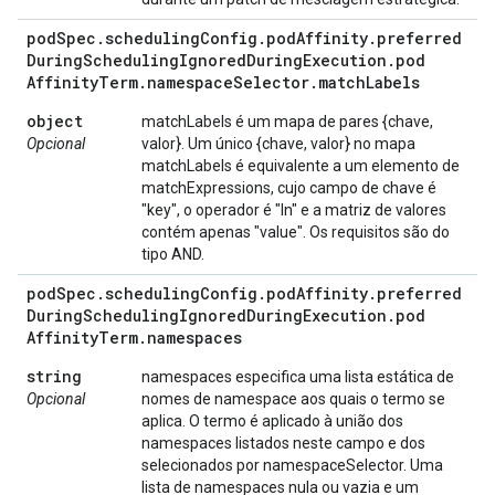
pod
Spec
.
scheduling
Config
.
pod
Affinity
.
preferred
During
Scheduling
Ignored
During
Execution
.
pod
Affinity
Term
.
namespace
Selector
.
match
Labels
object
matchLabels é um mapa de pares {chave,
Opcional
valor}. Um único {chave, valor} no mapa
matchLabels é equivalente a um elemento de
matchExpressions, cujo campo de chave é
"key", o operador é "In" e a matriz de valores
contém apenas "value". Os requisitos são do
tipo AND.
pod
Spec
.
scheduling
Config
.
pod
Affinity
.
preferred
During
Scheduling
Ignored
During
Execution
.
pod
Affinity
Term
.
namespaces
string
namespaces especifica uma lista estática de
Opcional
nomes de namespace aos quais o termo se
aplica. O termo é aplicado à união dos
namespaces listados neste campo e dos
selecionados por namespaceSelector. Uma
lista de namespaces nula ou vazia e um