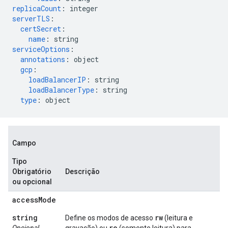
replicaCount
:
integer
serverTLS
:
certSecret
:
name
:
string
serviceOptions
:
annotations
:
object
gcp
:
loadBalancerIP
:
string
loadBalancerType
:
string
type
:
object
Campo
Tipo
Obrigatório
Descrição
ou opcional
access
Mode
string
rw
Define os modos de acesso
(leitura e
ro