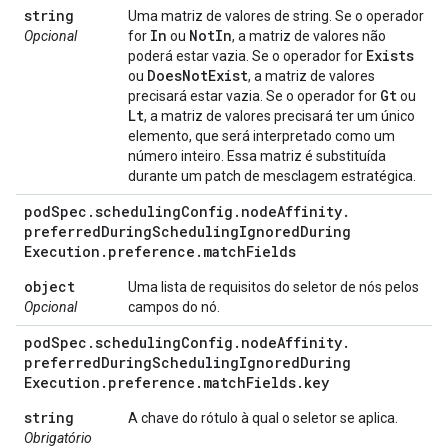
string
Uma matriz de valores de string. Se o operador
In
Not
In
Opcional
for
ou
, a matriz de valores não
Exists
poderá estar vazia. Se o operador for
Does
Not
Exist
ou
, a matriz de valores
Gt
precisará estar vazia. Se o operador for
ou
Lt
, a matriz de valores precisará ter um único
elemento, que será interpretado como um
número inteiro. Essa matriz é substituída
durante um patch de mesclagem estratégica.
pod
Spec
.
scheduling
Config
.
node
Affinity
.
preferred
During
Scheduling
Ignored
During
Execution
.
preference
.
match
Fields
object
Uma lista de requisitos do seletor de nós pelos
Opcional
campos do nó.
pod
Spec
.
scheduling
Config
.
node
Affinity
.
preferred
During
Scheduling
Ignored
During
Execution
.
preference
.
match
Fields
.
key
string
A chave do rótulo à qual o seletor se aplica.
Obrigatório