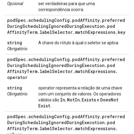
Opcional
ser verdadeiras para que uma
correspondência ocorra.
pod
Spec
.
scheduling
Config
.
pod
Affinity
.
preferred
During
Scheduling
Ignored
During
Execution
.
pod
Affinity
Term
.
label
Selector
.
match
Expressions
.
key
string
A chave do rótulo à qual o seletor se aplica.
Obrigatório
pod
Spec
.
scheduling
Config
.
pod
Affinity
.
preferred
During
Scheduling
Ignored
During
Execution
.
pod
Affinity
Term
.
label
Selector
.
match
Expressions
.
operator
string
operator representa a relação de uma chave
Obrigatório
com um conjunto de valores. Os operadores
In
Not
In
Exists
Does
Not
válidos são
,
,
e
Exist
.
pod
Spec
.
scheduling
Config
.
pod
Affinity
.
preferred
During
Scheduling
Ignored
During
Execution
.
pod
Affinity
Term
.
label
Selector
.
match
Expressions
.