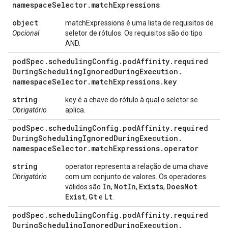
namespace
Selector
.
match
Expressions
object
matchExpressions é uma lista de requisitos de
Opcional
seletor de rótulos. Os requisitos são do tipo
AND.
pod
Spec
.
scheduling
Config
.
pod
Affinity
.
required
During
Scheduling
Ignored
During
Execution
.
namespace
Selector
.
match
Expressions
.
key
string
key é a chave do rótulo à qual o seletor se
Obrigatório
aplica.
pod
Spec
.
scheduling
Config
.
pod
Affinity
.
required
During
Scheduling
Ignored
During
Execution
.
namespace
Selector
.
match
Expressions
.
operator
string
operator representa a relação de uma chave
Obrigatório
com um conjunto de valores. Os operadores
In
Not
In
Exists
Does
Not
válidos são
,
,
,
Exist
Gt
Lt
,
e
.
pod
Spec
.
scheduling
Config
.
pod
Affinity
.
required
During
Scheduling
Ignored
During
Execution
.