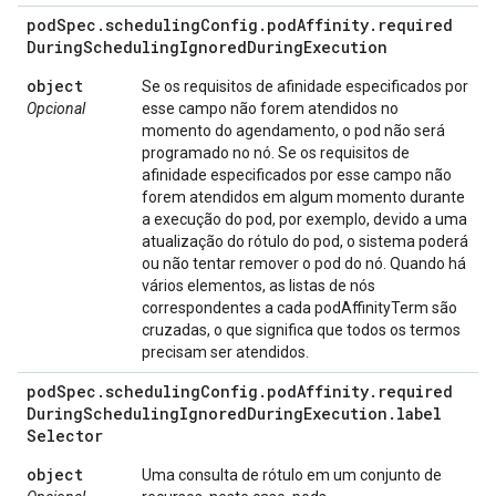
pod
Spec
.
scheduling
Config
.
pod
Affinity
.
required
During
Scheduling
Ignored
During
Execution
object
Se os requisitos de afinidade especificados por
Opcional
esse campo não forem atendidos no
momento do agendamento, o pod não será
programado no nó. Se os requisitos de
afinidade especificados por esse campo não
forem atendidos em algum momento durante
a execução do pod, por exemplo, devido a uma
atualização do rótulo do pod, o sistema poderá
ou não tentar remover o pod do nó. Quando há
vários elementos, as listas de nós
correspondentes a cada podAffinityTerm são
cruzadas, o que significa que todos os termos
precisam ser atendidos.
pod
Spec
.
scheduling
Config
.
pod
Affinity
.
required
During
Scheduling
Ignored
During
Execution
.
label
Selector
object
Uma consulta de rótulo em um conjunto de