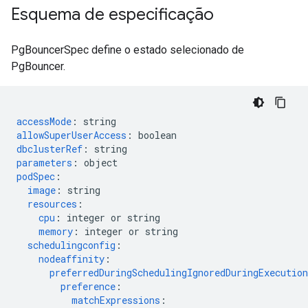
Esquema de especificação
PgBouncerSpec define o estado selecionado de
PgBouncer.
accessMode
:
string
allowSuperUserAccess
:
boolean
dbclusterRef
:
string
parameters
:
object
podSpec
:
image
:
string
resources
:
cpu
:
integer or string
memory
:
integer or string
schedulingconfig
:
nodeaffinity
:
preferredDuringSchedulingIgnoredDuringExecution
preference
:
matchExpressions
: