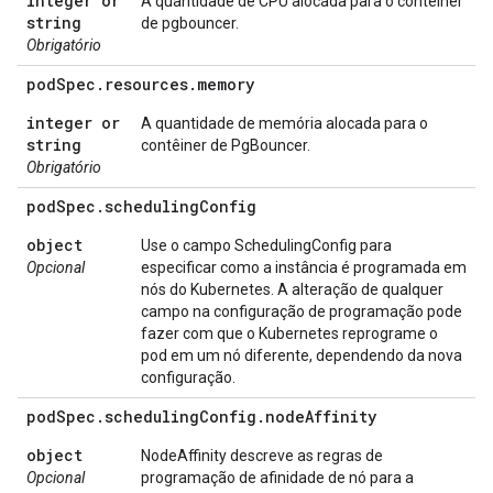
integer or
A quantidade de CPU alocada para o contêiner
string
de pgbouncer.
Obrigatório
pod
Spec
.
resources
.
memory
integer or
A quantidade de memória alocada para o
string
contêiner de PgBouncer.
Obrigatório
pod
Spec
.
scheduling
Config
object
Use o campo SchedulingConfig para
Opcional
especificar como a instância é programada em
nós do Kubernetes. A alteração de qualquer
campo na configuração de programação pode
fazer com que o Kubernetes reprograme o
pod em um nó diferente, dependendo da nova
configuração.
pod
Spec
.
scheduling
Config
.
node
Affinity
object
NodeAffinity descreve as regras de
Opcional
programação de afinidade de nó para a