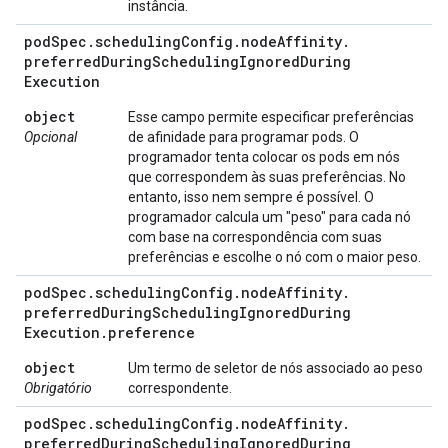
instância.
pod
Spec
.
scheduling
Config
.
node
Affinity
.
preferred
During
Scheduling
Ignored
During
Execution
object
Esse campo permite especificar preferências
Opcional
de afinidade para programar pods. O
programador tenta colocar os pods em nós
que correspondem às suas preferências. No
entanto, isso nem sempre é possível. O
programador calcula um "peso" para cada nó
com base na correspondência com suas
preferências e escolhe o nó com o maior peso.
pod
Spec
.
scheduling
Config
.
node
Affinity
.
preferred
During
Scheduling
Ignored
During
Execution
.
preference
object
Um termo de seletor de nós associado ao peso
Obrigatório
correspondente.
pod
Spec
.
scheduling
Config
.
node
Affinity
.
preferred
During
Scheduling
Ignored
During