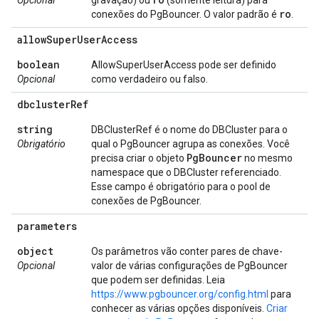
Opcional
gravação) ou
(somente leitura) para
ro
conexões do PgBouncer. O valor padrão é
.
allow
Super
User
Access
boolean
AllowSuperUserAccess pode ser definido
Opcional
como verdadeiro ou falso.
dbcluster
Ref
string
DBClusterRef é o nome do DBCluster para o
Obrigatório
qual o PgBouncer agrupa as conexões. Você
Pg
Bouncer
precisa criar o objeto
no mesmo
namespace que o DBCluster referenciado.
Esse campo é obrigatório para o pool de
conexões de PgBouncer.
parameters
object
Os parâmetros vão conter pares de chave-
Opcional
valor de várias configurações de PgBouncer
que podem ser definidas. Leia
https://www.pgbouncer.org/config.html
para
conhecer as várias opções disponíveis.
Criar