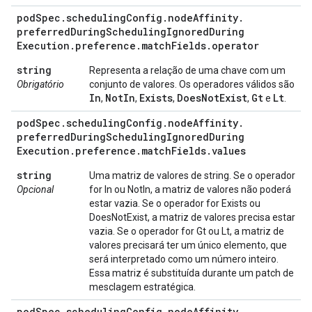
pod
Spec
.
scheduling
Config
.
node
Affinity
.
preferred
During
Scheduling
Ignored
During
Execution
.
preference
.
match
Fields
.
operator
string
Representa a relação de uma chave com um
Obrigatório
conjunto de valores. Os operadores válidos são
In
Not
In
Exists
Does
Not
Exist
Gt
Lt
,
,
,
,
e
.
pod
Spec
.
scheduling
Config
.
node
Affinity
.
preferred
During
Scheduling
Ignored
During
Execution
.
preference
.
match
Fields
.
values
string
Uma matriz de valores de string. Se o operador
Opcional
for In ou NotIn, a matriz de valores não poderá
estar vazia. Se o operador for Exists ou
DoesNotExist, a matriz de valores precisa estar
vazia. Se o operador for Gt ou Lt, a matriz de
valores precisará ter um único elemento, que
será interpretado como um número inteiro.
Essa matriz é substituída durante um patch de
mesclagem estratégica.
pod
Spec
.
scheduling
Config
.
node
Affinity
.