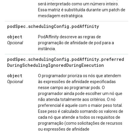
será interpretado como um número inteiro.
Essa matriz é substituída durante um patch de
mesclagem estratégica.
pod
Spec
.
scheduling
Config
.
pod
Affinity
object
PodAffinity descreve as regras de
Opcional
programação de afinidade de pod para a
instância.
pod
Spec
.
scheduling
Config
.
pod
Affinity
.
preferred
During
Scheduling
Ignored
During
Execution
object
O programador prioriza os nós que atendem
Opcional
às expressões de afinidade especificadas
nesse campo ao programar pods. O
programador ainda pode escolher um nó que
não atenda totalmente aos critérios. O nó
preferencial é aquele com o maior peso total.
Esse peso é calculado somando os valores de
cada nó que atende a todos os requisitos de
programação (como solicitações de recursos
ou expressões de afinidade