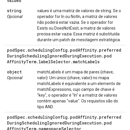
values
string
values é uma matriz de valores de string. Se o
Opcional
operador for In ou NotIn, a matriz de valores
não poderá estar vazia. Se o operador for
Exists ou DoesNotExist, a matriz de valores
precisa estar vazia. Essa matriz é substituída
durante um patch de mesclagem estratégica.
pod
Spec
.
scheduling
Config
.
pod
Affinity
.
preferred
During
Scheduling
Ignored
During
Execution
.
pod
Affinity
Term
.
label
Selector
.
match
Labels
object
matchLabels é um mapa de pares {chave,
Opcional
valor}. Um único {chave, valor} no mapa
matchLabels é equivalente a um elemento de
matchExpressions, cujo campo de chave é
"key", o operador é "In" e a matriz de valores
contém apenas "value". Os requisitos são do
tipo AND.
pod
Spec
.
scheduling
Config
.
pod
Affinity
.
preferred
During
Scheduling
Ignored
During
Execution
.
pod
Affinity
Term
.
namespace
Selector