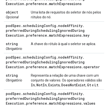
Execution
.
preference
.
match
Expressions
object
Uma lista de requisitos do seletor de nós pelos
Opcional
rótulos do nó.
pod
Spec
.
scheduling
Config
.
node
Affinity
.
preferred
During
Scheduling
Ignored
During
Execution
.
preference
.
match
Expressions
.
key
string
A chave do rótulo à qual o seletor se aplica.
Obrigatório
pod
Spec
.
scheduling
Config
.
node
Affinity
.
preferred
During
Scheduling
Ignored
During
Execution
.
preference
.
match
Expressions
.
operator
string
Representa a relação de uma chave com um
Obrigatório
conjunto de valores. Os operadores válidos são
In
Not
In
Exists
Does
Not
Exist
Gt
Lt
,
,
,
,
e
.
pod
Spec
.
scheduling
Config
.
node
Affinity
.
preferred
During
Scheduling
Ignored
During
Execution
.
preference
.
match
Expressions
.
values