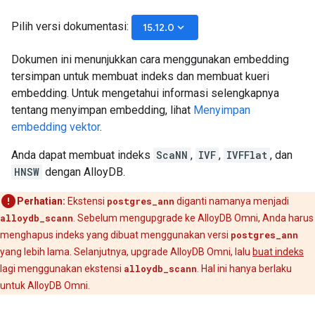
Pilih versi dokumentasi:
keyboard_arrow_down
15.12.0
Dokumen ini menunjukkan cara menggunakan embedding
tersimpan untuk membuat indeks dan membuat kueri
embedding. Untuk mengetahui informasi selengkapnya
tentang menyimpan embedding, lihat
Menyimpan
embedding vektor
.
Anda dapat membuat indeks
ScaNN
,
IVF
,
IVFFlat
, dan
HNSW
dengan AlloyDB.
Perhatian:
Ekstensi
postgres_ann
diganti namanya menjadi
alloydb_scann
. Sebelum mengupgrade ke AlloyDB Omni, Anda harus
menghapus indeks yang dibuat menggunakan versi
postgres_ann
yang lebih lama. Selanjutnya, upgrade AlloyDB Omni, lalu
buat indeks
lagi menggunakan ekstensi
alloydb_scann
. Hal ini hanya berlaku
untuk AlloyDB Omni.