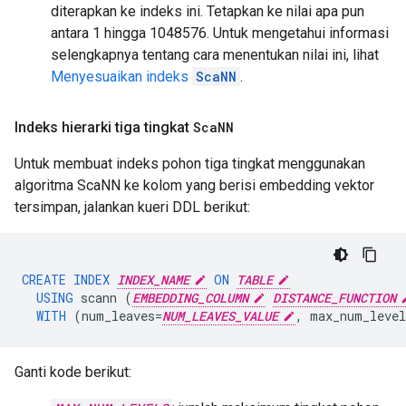
diterapkan ke indeks ini. Tetapkan ke nilai apa pun
antara 1 hingga 1048576. Untuk mengetahui informasi
selengkapnya tentang cara menentukan nilai ini, lihat
Menyesuaikan indeks
ScaNN
.
Indeks hierarki tiga tingkat
Sca
NN
Untuk membuat indeks pohon tiga tingkat menggunakan
algoritma ScaNN ke kolom yang berisi embedding vektor
tersimpan, jalankan kueri DDL berikut:
CREATE
INDEX
INDEX_NAME
ON
TABLE
USING
scann
(
EMBEDDING_COLUMN
DISTANCE_FUNCTION
WITH
(
num_leaves
=
NUM_LEAVES_VALUE
,
max_num_level
Ganti kode berikut: