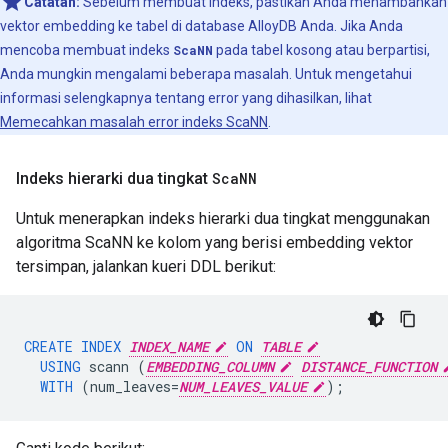
Catatan:
Sebelum membuat indeks, pastikan Anda menambahkan
vektor embedding ke tabel di database AlloyDB Anda. Jika Anda
mencoba membuat indeks
ScaNN
pada tabel kosong atau berpartisi,
Anda mungkin mengalami beberapa masalah. Untuk mengetahui
informasi selengkapnya tentang error yang dihasilkan, lihat
Memecahkan masalah error indeks ScaNN
.
Indeks hierarki dua tingkat
Sca
NN
Untuk menerapkan indeks hierarki dua tingkat menggunakan
algoritma ScaNN ke kolom yang berisi embedding vektor
tersimpan, jalankan kueri DDL berikut:
CREATE
INDEX
INDEX_NAME
ON
TABLE
USING
scann
(
EMBEDDING_COLUMN
DISTANCE_FUNCTION
WITH
(
num_leaves
=
NUM_LEAVES_VALUE
);