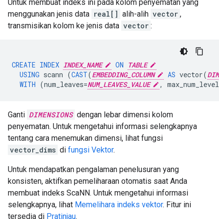
Untuk membuat indeks ini pada kolom penyematan yang
menggunakan jenis data
real[]
alih-alih
vector
,
transmisikan kolom ke jenis data
vector
:
CREATE
INDEX
INDEX_NAME
ON
TABLE
USING
scann
(
CAST
(
EMBEDDING_COLUMN
AS
vector
(
DIM
WITH
(
num_leaves
=
NUM_LEAVES_VALUE
,
max_num_level
Ganti
DIMENSIONS
dengan lebar dimensi kolom
penyematan. Untuk mengetahui informasi selengkapnya
tentang cara menemukan dimensi, lihat fungsi
vector_dims
di
fungsi Vektor
.
Untuk mendapatkan pengalaman penelusuran yang
konsisten, aktifkan pemeliharaan otomatis saat Anda
membuat indeks ScaNN. Untuk mengetahui informasi
selengkapnya, lihat
Memelihara indeks vektor
. Fitur ini
tersedia di
Pratinjau
.