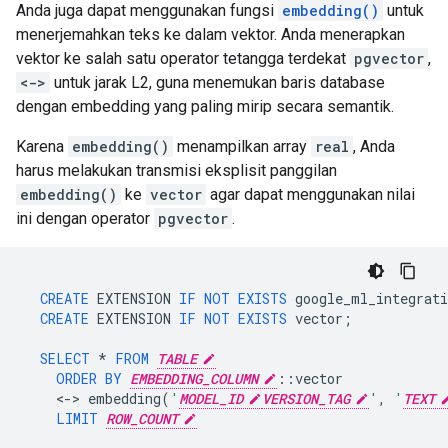
Anda juga dapat menggunakan fungsi
embedding()
untuk
menerjemahkan teks ke dalam vektor. Anda menerapkan
vektor ke salah satu operator tetangga terdekat
pgvector
,
<->
untuk jarak L2, guna menemukan baris database
dengan embedding yang paling mirip secara semantik.
Karena
embedding()
menampilkan array
real
, Anda
harus melakukan transmisi eksplisit panggilan
embedding()
ke
vector
agar dapat menggunakan nilai
ini dengan operator
pgvector
.
CREATE
EXTENSION
IF
NOT
EXISTS
google_ml_integrati
CREATE
EXTENSION
IF
NOT
EXISTS
vector
;
SELECT
*
FROM
TABLE
ORDER
BY
EMBEDDING_COLUMN
::
vector
<
-
>
embedding
(
'
MODEL_ID
VERSION_TAG
'
,
'
TEXT
LIMIT
ROW_COUNT