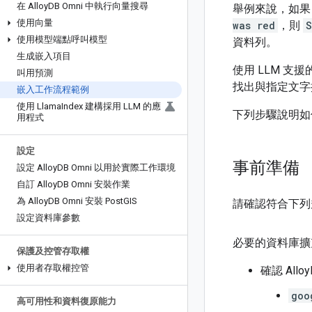
在 Alloy
DB Omni 中執行向量搜尋
舉例來說，如
使用向量
was red
，則
S
使用模型端點呼叫模型
資料列。
生成嵌入項目
使用 LLM 
叫用預測
找出與指定文字
嵌入工作流程範例
使用 Llama
Index 建構採用 LLM 的應
下列步驟說明如
用程式
設定
事前準備
設定 Alloy
DB Omni 以用於實際工作環境
自訂 Alloy
DB Omni 安裝作業
為 Alloy
DB Omni 安裝 Post
GIS
請確認符合下列
設定資料庫參數
必要的資料庫擴
保護及控管存取權
使用者存取權控管
確認 Al
goo
高可用性和資料復原能力