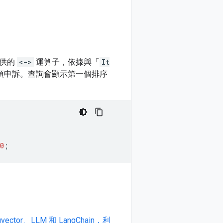
供的
<->
運算子，依據與「
It
項申訴。查詢會顯示第一個排序
0
;
vector、LLM 和 LangChain，利