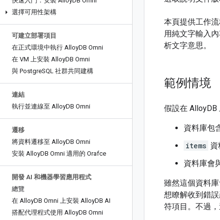
快速入門：安裝 Alloy
DB Omni
選擇可用性架構
本頁提供工作流
用純文字輸入內
可建立部署項目
析文字意思。
在正式環境中執行 Alloy
DB Omni
在 VM 上安裝 Alloy
DB Omni
與 Postgre
SQL 社群共同建構
範例情境
連結
執行並連線至 Alloy
DB Omni
假設在 Allo
資料庫包
遷移
將資料遷移至 Alloy
DB Omni
items
資
安裝 Alloy
DB Omni 適用的 Orafce
資料庫會與 V
開發 AI 和機器學習應用程式
雖然這個資料庫
總覽
想瞭解收到錯誤
在 Alloy
DB Omni 上安裝 Alloy
DB AI
符項目。不過，
搭配代理程式使用 Alloy
DB Omni