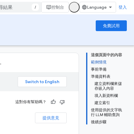
/
控制台
登入
免費試用
這個頁面中的內容
範例情境
。
事前準備
準備資料表
。
建立資料欄來儲
存嵌入內容
填入新資料欄
這對你有幫助嗎？
建立索引
使用提供的文字執
行 LLM 輔助查詢
提供意見
後續步驟