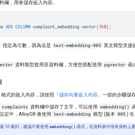
料欄，用來儲存嵌入內容。
ms
ADD
COLUMN
complaint_embedding
vector
(
768
);
8
指定為引數，因為這是
text-embedding-005
英文模型支援
ector
資料類型套用至資料欄，方便您搭配使用
pgvector
函
欄
V 格式的嵌入內容，請按照「
儲存向量嵌入內容
」一節的步驟儲
果
complaints
資料欄中儲存了文字，可以使用
embedding()
定中，AlloyDB 會使用
text-embedding
模型 (版本
005
) 
過 10 萬列，建議不要使用
embedding()
函式，在資料表中現有資料上