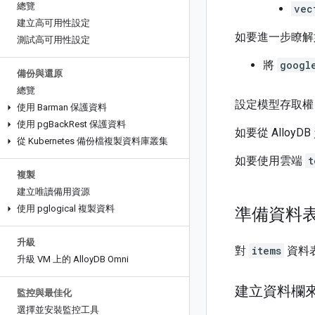
總覽
vec
建立高可用性設定
如要進一步瞭解
測試高可用性設定
將
googl
備份與還原
總覽
設定模型存取權
使用 Barman 保護資料
使用 pg
Back
Rest 保護資料
如要從 Allo
從 Kubernetes 備份檔複製資料庫叢集
如要使用雲端
t
複製
建立唯讀備用資源
使用 pglogical 複製資料
準備資料
升級
對
items
資料
升級 VM 上的 Alloy
DB Omni
建立資料欄
監控與最佳化
選擇並安裝監控工具