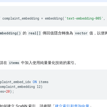
T
complaint_embedding
=
embedding
(
'text-embedding-005'
,
mbedding()
的
real[]
傳回值隱含轉換為
vector
值，以便
，請在
items
中加入使用純量量化技術的索引。
plaint_embed_idx
ON
items
complaint_embedding
l2
)
ves
=
20
);
何建立 ScaNN 索引，請參閱「
建立索引和查詢向量
」。