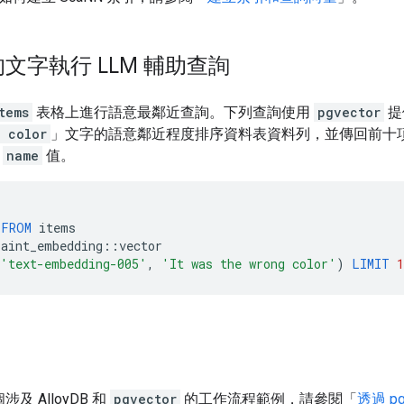
文字執行 LLM 輔助查詢
tems
表格上進行語意最鄰近查詢。下列查詢使用
pgvector
提
 color
」文字的語意鄰近程度排序資料表資料列，並傳回前十
和
name
值。
FROM
items
laint_embedding
::
vector
'text-embedding-005'
,
'It was the wrong color'
)
LIMIT
1
及 AlloyDB 和
pgvector
的工作流程範例，請參閱「
透過 pg