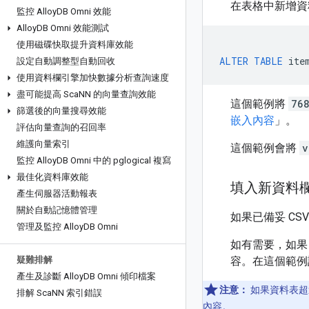
在表格中新增資
監控 Alloy
DB Omni 效能
Alloy
DB Omni 效能測試
使用磁碟快取提升資料庫效能
ALTER
TABLE
ite
設定自動調整型自動回收
使用資料欄引擎加快數據分析查詢速度
盡可能提高 Sca
NN 的向量查詢效能
這個範例將
76
篩選後的向量搜尋效能
嵌入內容
」。
評估向量查詢的召回率
維護向量索引
這個範例會將
v
監控 Alloy
DB Omni 中的 pglogical 複寫
最佳化資料庫效能
填入新資料
產生伺服器活動報表
關於自動記憶體管理
如果已備妥 CS
管理及監控 Alloy
DB Omni
如有需要，如
疑難排解
容。在這個範例設
產生及診斷 Alloy
DB Omni 傾印檔案
注意：
如果資料表超
排解 Sca
NN 索引錯誤
內容。