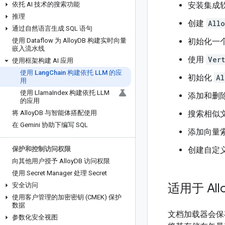
依托 AI 技术的搜索功能
安装集成软件
推理
创建
All
通过自然语言生成 SQL 语句
使用 Dataflow 为 Alloy
DB 构建实时向量
初始化一
嵌入流水线
使用
Ver
使用框架构建 AI 应用
使用 Lang
Chain 构建依托 LLM 的应
初始化
Al
用
使用 Llama
Index 构建依托 LLM
添加和删
的应用
将 Alloy
DB 与智能体搭配使用
搜索相似
在 Gemini 协助下编写 SQL
添加向量
保护和控制访问权限
创建自定义向
向其他用户授予 Alloy
DB 访问权限
使用 Secret Manager 处理 Secret
适用于 All
安全访问
使用客户管理的加密密钥 (CMEK) 保护
数据
文档加载器会保存、
参数化安全视图