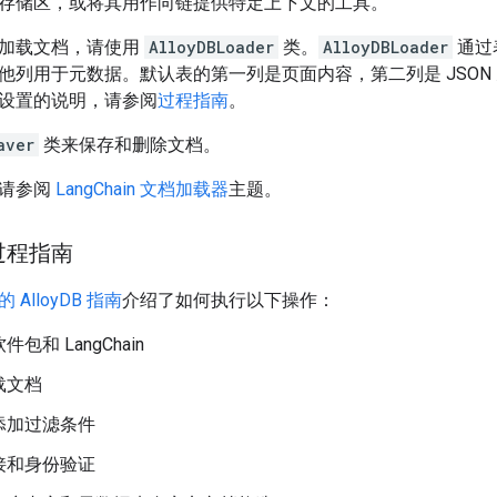
存储区，或将其用作向链提供特定上下文的工具。
DB 加载文档，请使用
AlloyDBLoader
类。
AlloyDBLoader
通过
他列用于元数据。默认表的第一列是页面内容，第二列是 JSON
设置的说明，请参阅
过程指南
。
aver
类来保存和删除文档。
，请参阅
LangChain 文档加载器
主题。
过程指南
AlloyDB 指南
介绍了如何执行以下操作：
包和 LangChain
载文档
添加过滤条件
接和身份验证