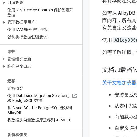
将其存储在矢量
组织政策
使用 VPC Service Controls 保护资源和
如需从 Alloy
数据
面内容，所有其
管理数据库用户
有关自定义这些
使用 IAM 账号进行连接
强制执行数据驻留要求
使用
AlloyDBS
维护
如需了解详情
管理维护更新
维护更改日志
文档加载器
迁移
关于文档加载器的 
迁移概览
安装集成软件
使用 Database Migration Service 迁
移 Postgre
SQL 数据
从表中加
从 Cloud SQL for Postgre
SQL 迁移到
Alloy
DB
向加载器
将数据从向量数据库迁移到 Alloy
DB
自定义连
备份和恢复