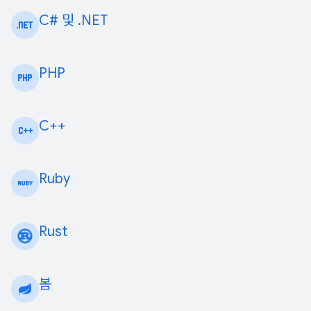
C# 및 .NET
PHP
C++
Ruby
Rust
봄